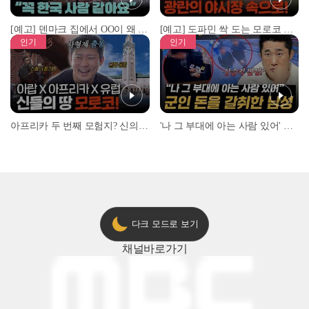
[예고] 덴마크 집에서 OO이 왜 나와...? 이상할 정도로 한국을 사랑하는 우리 형을 제보합니다!
[예고] 도파민 싹 도는 모로코 야시장 투어!
인기
인기
아프리카 두 번째 모험지? 신의 땅 ‘모로코’✈️ l #위대한가이드3 l #MBCevery1 l EP.9
'나 그 부대에 아는 사람 있어' 아들뻘 군인에게 접근한 남성 l #히든아이 l #MBCevery1 l EP.94
다크 모드로 보기
채널
바로가기