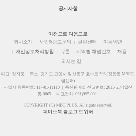
공지사항
이전으로
다음으로
회사소개
사업&광고문의
클린센터
이용약관
개인정보처리방침
큐톤
지역별 채널번호
채용
오시는 길
대표: 강지웅 | 주소: 경기도 고양시 일산동구 호수로 596 (장항동 MBC드
림센터)
사업자 등록번호: 117-81-11110 | 통신판매업 신고번호: 2015-고양일산
동-0865 | 대표전화: 031)995-0011
COPYRIGHT (C) MBC PLUS. All rights reserved.
페이스북
블로그
트위터