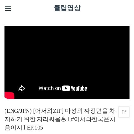
클립영상
(ENG/JPN) [어서와ZIP] 마성의 짜장면을 차
지하기 위한 자리싸움♨ l #어서와한국은처
음이지 l EP.105