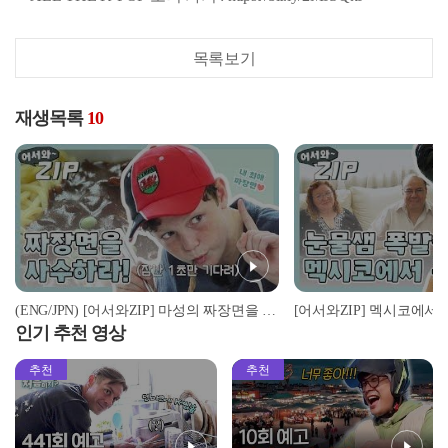
목록보기
재생목록
10
(ENG/JPN) [어서와ZIP] 마성의 짜장면을 차지하기 위한 자리싸움♨ l #어서와한국은처음이지 l EP.105
인기 추천 영상
추천
추천