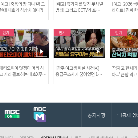
[예고] 죽음의 땅 다나킬! 그
[예고] 휴가지를 덮친 무차별
[예고] 2026
런데 대호가 심상치 않다?!
범죄! 그리고 CCTV가 포착
라이트! 진짜 
한 충격적 골프장 납치 사건!
한 특강이 펼쳐
인기
인기
인기
[MBC플
에티오피아 멋쟁이 머리 하
[광주 여고생 피살 사건④]
'먹자고 한 내가
고 거리 활보하는 대호X무진
응급구조사가 꿈이었던 17
아...' 큰맘 먹
l #위대한가이드3 l #MBCev
살 이채원, 살인마 장윤기가
낙지 먹방! l 
ery1 l EP.6
앗아간 꿈 l #히든아이 l #MB
처음이지 l #MBC
[공지] 2
Cevery1 l EP.93
P.435
공지사항
[공지] 
클린센터
이용약관
개인정보처리방침
큐톤
지역별 채널번호
채용
오