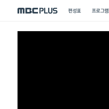
편성표
프로그램
편성표
프로그램
클립
MBC 에브리원
방영프로그램
전체
MBC 스포츠+
종영프로그램
MBC 드라마넷
MBC 온
MBC 엠
MBC 디지털
에브리원
ALL THE K-POP