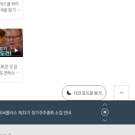
[김선신TV] 2분동안 10명
 썸머스쿨 하이
의 인터뷰, 한화 마지막편T
한국을 알기 위
진다
0T
러스] 외부감사인 선임 공고
[김선신 TV] 두산 투수편 (f
 美친 것 같
고 도전하는 산
eat. 홍상삼+장원준+이용
#어서와한국은
찬 외 다수)
every1 l E
025년 재무제표
다크 모드로 보기
엠비씨플러스 제33기 정기주주총회 소집 안내
[김선신 TV] 여보 이 영상
시는 길