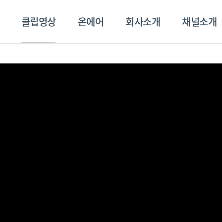
클립영상
온에어
회사소개
채널소개
영상
온에어
회사소개
채널
스포츠플러스
트롯869