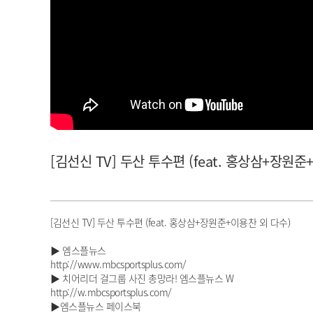
아이돌챔프
셀럽챔프
[김선신 TV] 두산 투수편 (feat. 홍상삼+장원준
[김선신 TV] 두산 투수편 (feat. 홍상삼+장원준+이용찬 외 다수)
▶ 엠스플뉴스
http://www.mbcsportsplus.com/
▶ 치어리더 걸그룹 사진 총망라! 엠스플뉴스 W
http://w.mbcsportsplus.com/
▶엠스플뉴스 페이스북