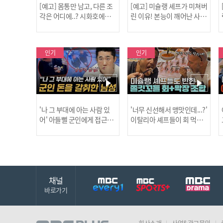
[예고] 몸통만 남고, 다른 조
[예고] 미슐랭 셰프가 미쳐버
각은 어디에..? 시화호에서
린 이유! 본능이 깨어난 사건
드러난 충격적인 토막 살인
은?
사건!
인기
인기
'나 그 부대에 아는 사람 있
'너무 신선해서 맹맛인데...?'
어' 아들뻘 군인에게 접근한
이탈리아 셰프들이 회 먹다
남성 l #히든아이 l #MBCev
막장에 빠진 이유 l #어서와
ery1 l EP.94
한국은처음이지 l #MBCeve
ry1 l EP.437
채널
바로가기
회사소개
사업&광고문의