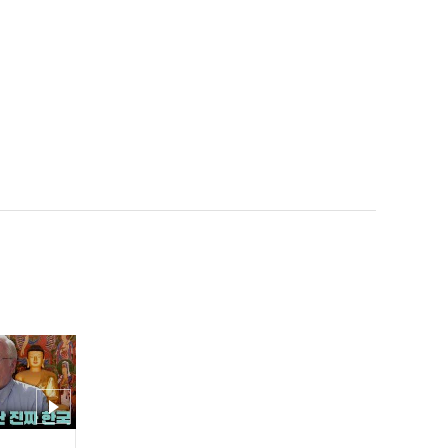
[김선신 TV] 선신 in Okina
wa
[김선신 TV] 한화 식당 기.
습.공.격 #한화이글스 #김
선신 #프로야구 2019.02.0
7