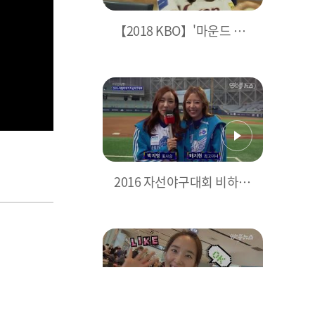
【2018 KBO】'마운드 위
가 기대되는 그녀', 박지영
아나운서 고척 방문기 | 201
80405
2016 자선야구대회 비하인
드 ( with 배지현-박지영 아
나운서) [2016 희망더하기
자선야구 다시보기] | 2016
1204