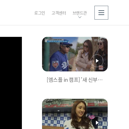
로그인
고객센터
브랜드관
소개
[엠스플 in 캠프] '새 신부'
배지현 아나운서, 다저스
캠프 방문