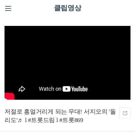
클립영상
저절로 흥얼거리게 되는 무대! 서지오의 '돌
리도'♬ l #트롯드림 l #트롯869