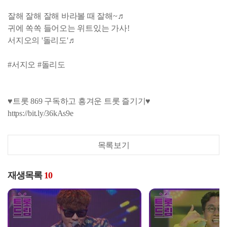
잘해 잘해 잘해 바라볼 때 잘해~♬
귀에 쏙쏙 들어오는 위트있는 가사!
서지오의 '돌리도'♬
#서지오 #돌리도
♥트롯 869 구독하고 흥겨운 트롯 즐기기♥
https://bit.ly/36kAs9e
목록보기
재생목록
10