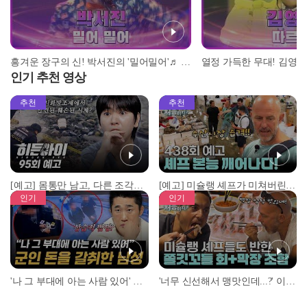
흥겨운 장구의 신! 박서진의 '밀어밀어'♬ l #트롯드림 l #트롯869
인기 추천 영상
추천
추천
[예고] 몸통만 남고, 다른 조각은 어디에..? 시화호에서 드러난 충격적인 토막 살인사건!
[예고] 미슐랭 셰프가 미쳐버린 이유! 본능이 깨어난 사건은?
인기
인기
'나 그 부대에 아는 사람 있어' 아들뻘 군인에게 접근한 남성 l #히든아이 l #MBCevery1 l EP.94
'너무 신선해서 맹맛인데...?' 이탈리아 셰프들이 회 먹다 막장에 빠진 이유 l #어서와한국은처음이지 l #MBCevery1 l EP.437