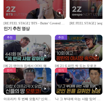
[RE:FEEL STAGE] 'BTS - Butter' Covered by '2Z'♬ l #리필스테이지
인기 추천 영상
추천
추천
[예고] 덴마크 집에서 OO이 왜 나와...? 이상할 정도로 한국을 사랑하는 우리 형을 제보합니다!
[예고] 도파민 싹 도는 모로코 야시장 투어!
인기
인기
아프리카 두 번째 모험지? 신의 땅 ‘모로코’✈️ l #위대한가이드3 l #MBCevery1 l EP.9
'나 그 부대에 아는 사람 있어' 아들뻘 군인에게 접근한 남성 l #히든아이 l #MBCevery1 l EP.94