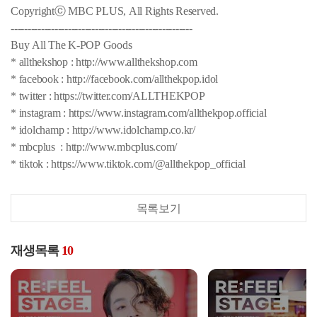
Copyrightⓒ MBC PLUS, All Rights Reserved.
------------------------------------------------------
Buy All The K-POP Goods
* allthekshop : http://www.allthekshop.com
* facebook : http://facebook.com/allthekpop.idol
* twitter : https://twitter.com/ALLTHEKPOP
* instagram : https://www.instagram.com/allthekpop.official
* idolchamp : http://www.idolchamp.co.kr/
* mbcplus : http://www.mbcplus.com/
* tiktok : https://www.tiktok.com/@allthekpop_official
목록보기
재생목록
10