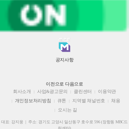
공지사항
이전으로
다음으로
회사소개
사업&광고문의
클린센터
이용약관
개인정보처리방침
큐톤
지역별 채널번호
채용
오시는 길
대표: 강지웅 | 주소: 경기도 고양시 일산동구 호수로 596 (장항동 MBC드
림센터)