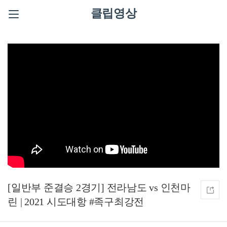
클립영상
[일반부 준결승 2경기] 전라남도 vs 인천마
린 | 2021 시도대항 #족구최강전