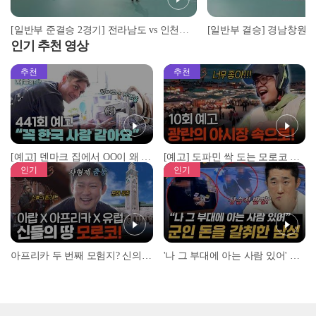
[일반부 준결승 2경기] 전라남도 vs 인천마린 | 2021 시도대항 #족구최강전
인기 추천 영상
추천
추천
[예고] 덴마크 집에서 OO이 왜 나와...? 이상할 정도로 한국을 사랑하는 우리 형을 제보합니다!
[예고] 도파민 싹 도는 모로코 야시장 투어!
인기
인기
아프리카 두 번째 모험지? 신의 땅 ‘모로코’✈️ l #위대한가이드3 l #MBCevery1 l EP.9
'나 그 부대에 아는 사람 있어' 아들뻘 군인에게 접근한 남성 l #히든아이 l #MBCevery1 l EP.94