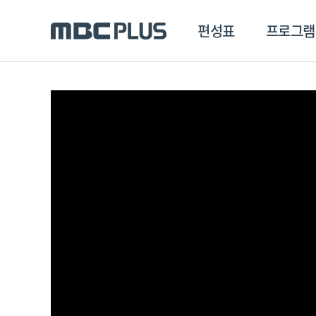
편성표
프로그램
편성표
프로그램
클립
MBC 에브리원
방영프로그램
전체
MBC 스포츠+
종영프로그램
MBC 드라마넷
MBC 온
MBC 엠
MBC 디지털
에브리원
ALL THE K-POP