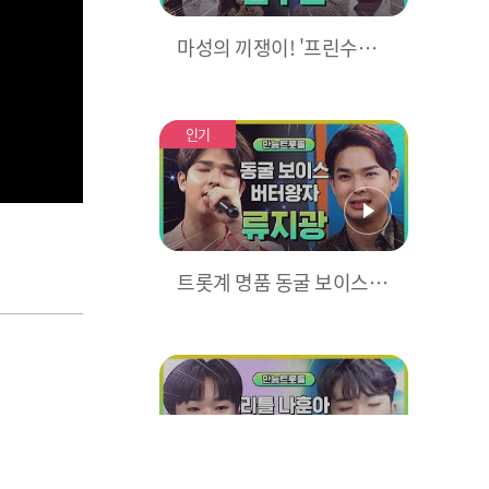
마성의 끼쟁이! '프린수찬'
김수찬 모아보기♥ l #만능
트롯돌 l #트롯869
인기
트롯계 명품 동굴 보이스!
만능트롯돌 버터왕자 류지
광 모아보기♥ l #만능트롯
돌 l #트롯869