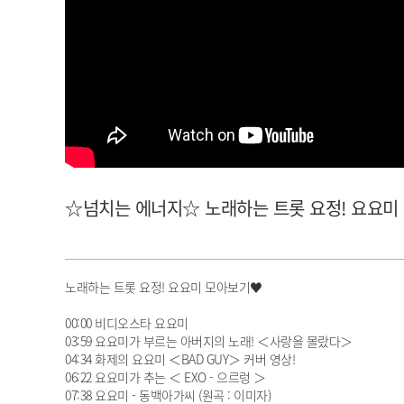
아이돌챔프
셀럽챔프
☆넘치는 에너지☆ 노래하는 트롯 요정! 요요미 모
노래하는 트롯 요정! 요요미 모아보기♥
00:00 비디오스타 요요미
03:59 요요미가 부르는 아버지의 노래! ＜사랑을 몰랐다＞
04:34 화제의 요요미 ＜BAD GUY＞ 커버 영상!
06:22 요요미가 추는 ＜ EXO - 으르렁 ＞
07:38 요요미 - 동백아가씨 (원곡 : 이미자)