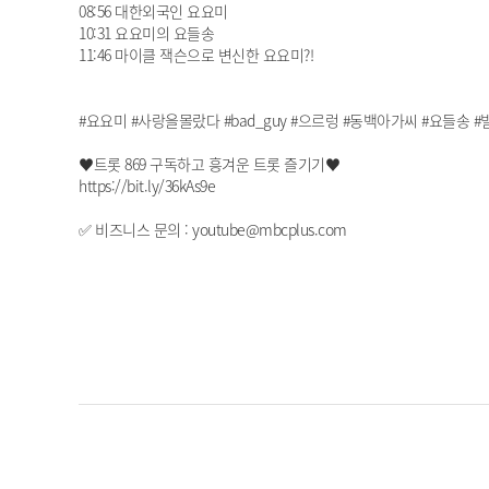
08:56 대한외국인 요요미
10:31 요요미의 요들송
11:46 마이클 잭슨으로 변신한 요요미?!
#요요미 #사랑을몰랐다 #bad_guy #으르렁 #동백아가씨 #요들송 
♥트롯 869 구독하고 흥겨운 트롯 즐기기♥
https://bit.ly/36kAs9e
✅ 비즈니스 문의 : youtube@mbcplus.com