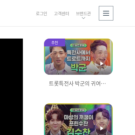
로그인
고객센터
브랜드관
소개
추천
트롯특전사 박군의 귀여운
상황극부터 무대까지! 만능
트롯돌 박군 모아보기♥ l #
만능트롯돌 l #트롯869