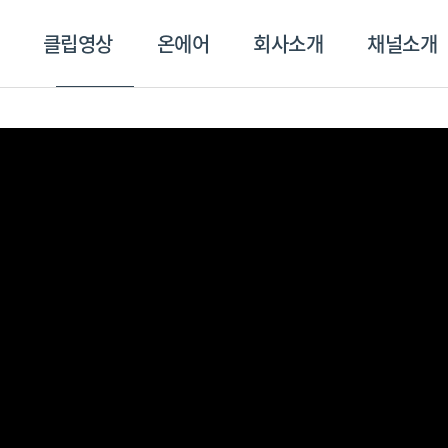
클립영상
온에어
회사소개
채널소개
영상
온에어
회사소개
채널
스포츠플러스
트롯869