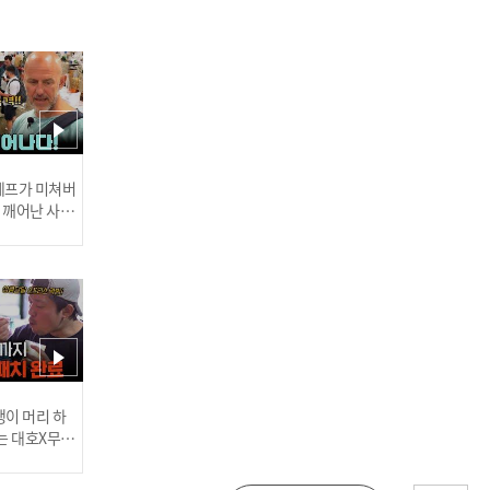
장구의신! 막내온탑 트롯왕
자✨ 만능트롯돌 박서진 모
아보기♥ l #만능트롯돌 l #
트롯869
인기
 셰프가 미쳐버
이 깨어난 사건
자타공인 트롯 남신✨ 만능
트롯돌 노지훈 모아보기♥
l #만능트롯돌 l #트롯869
추천
러스] 외부감사인 선임 공고
이 머리 하
는 대호X무진
 l #MBCev
다둥이 맘에서 트롯퀸으로!