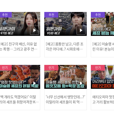
추천
추천
추천
[예고] 친구의 배신, 이유 없
[예고] 몸통만 남고, 다른 조
[예고] 미슐랭
는 폭행… 그리고 광주 연속
각은 어디에..? 시화호에서
린 이유! 본능
살인 사건의 진실!
드러난 충격적인 토막 살인
은?
사건!
인기
인기
인기
[MBC플
'백 개라도 먹겠어요!' 이탈
'너무 신선해서 맹맛인데...?'
에티오피아 멋쟁
리아 셰프들 취향저격한 K-
이탈리아 셰프들이 회 먹다
고 거리 활보하
발! l #어서와한국은처음
막장에 빠진 이유 l #어서와
l #위대한가이드3
이지 l #MBCevery1 l EP.43
한국은처음이지 l #MBCeve
ery1 l EP.6