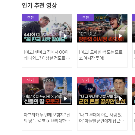
인기 추천 영상
추천
추천
[예고] 덴마크 집에서 OO이
[예고] 도파민 싹 도는 모로
왜 나와...? 이상할 정도로 한
코 야시장 투어!
국을 사랑하는 우리 형을 제
보합니다!
인기
인기
아프리카 두 번째 모험지? 신
'나 그 부대에 아는 사람 있
의 땅 ‘모로코’✈️ l #위대한가
어' 아들뻘 군인에게 접근한
남성 l #히든아이 l #MBCev
닭
이드3 l #MBCevery1 l EP.9
ery1 l EP.94