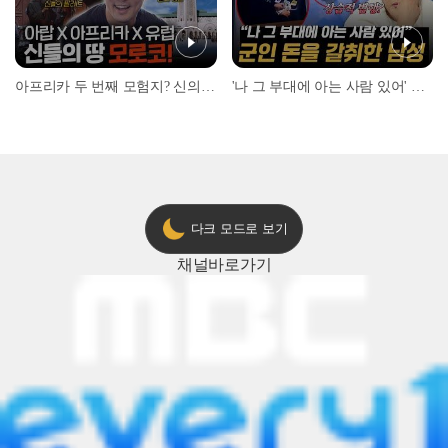
아프리카 두 번째 모험지? 신의 땅 ‘모로코’✈️ l #위대한가이드3 l #MBCevery1 l EP.9
'나 그 부대에 아는 사람 있어' 아들뻘 군인에게 접근한 남성 l #히든아이 l #MBCevery1 l EP.94
다크 모드로 보기
채널
바로가기