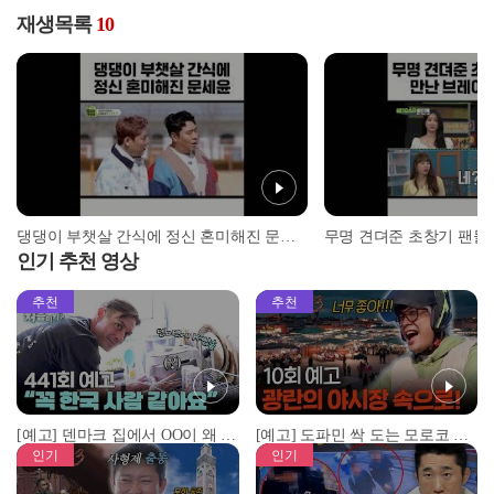
재생목록
10
댕댕이 부챗살 간식에 정신 혼미해진 문세윤 l #MBCevery1 l #shorts
인기 추천 영상
추천
추천
[예고] 덴마크 집에서 OO이 왜 나와...? 이상할 정도로 한국을 사랑하는 우리 형을 제보합니다!
[예고] 도파민 싹 도는 모로코 야시장 투어!
인기
인기