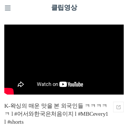
클립영상
K-왁싱의 매운 맛을 본 외국인들 ㅋㅋㅋㅋ
ㅋ l #어서와한국은처음이지 l #MBCevery1
l #shorts