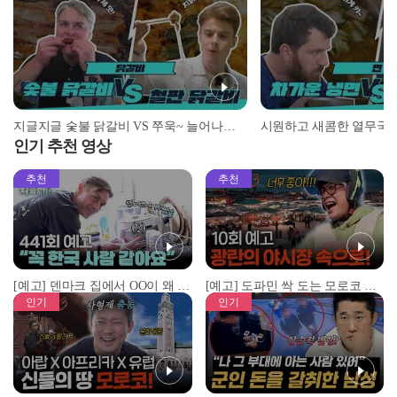
지글지글 숯불 닭갈비 VS 쭈욱~ 늘어나는 환상적인 치즈 닭갈비 l #어서와K맛스타 l #어서와한국은처음이지
인기 추천 영상
추천
추천
[예고] 덴마크 집에서 OO이 왜 나와...? 이상할 정도로 한국을 사랑하는 우리 형을 제보합니다!
[예고] 도파민 싹 도는 모로코 야시장 투어!
인기
인기