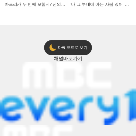
아프리카 두 번째 모험지? 신의 땅 ‘모로코’✈️ l #위대한가이드3 l #MBCevery1 l EP.9
'나 그 부대에 아는 사람 있어' 아들뻘 군인에게 접근한 남성 l #히든아이 l #MBCevery1 l EP.94
다크 모드로 보기
채널
바로가기