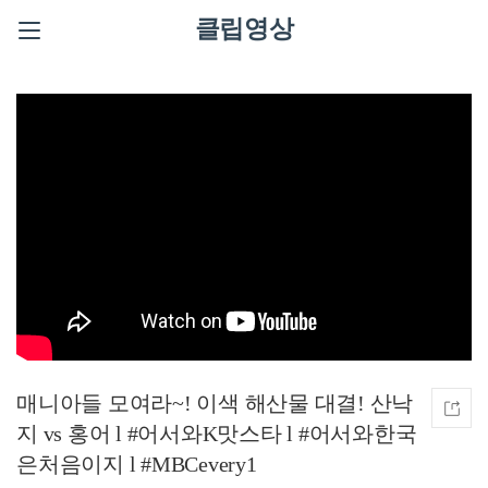
클립영상
매니아들 모여라~! 이색 해산물 대결! 산낙
지 vs 홍어 l #어서와K맛스타 l #어서와한국
은처음이지 l #MBCevery1