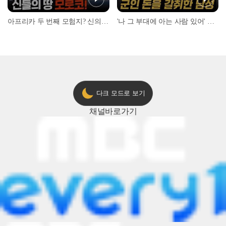
아프리카 두 번째 모험지? 신의 땅 ‘모로코’✈️ l #위대한가이드3 l #MBCevery1 l EP.9
'나 그 부대에 아는 사람 있어' 아들뻘 군인에게 접근한 남성 l #히든아이 l #MBCevery1 l EP.94
다크 모드로 보기
채널
바로가기