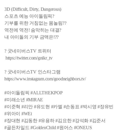
3D (Difficult, Dirty, Dangerous)
스포츠 예능 아이돌림픽?
기부를 위한 거침없는 몸놀림??‍
역전에 역전! 숨막히는 대결?
내 아이돌의 기부 금액은!??
? 굿네이버스TV 트위터
https://twitter.com/gnikr_tv
? 굿네이버스TV 인스타그램
https://www.instagram.com/goodneighbors.tv/
#아이돌림픽 #ALLTHEKPOP
#미래소년 #MIRAE
#이준혁 #리안 #유도현 #카엘 #손동표 #박시영 #장유빈
#위아이 #WEi
#장대현 #김동한 #유용하 #김요한 #강석화 #김준서
#골든차일드 #GoldenChild #원어스 #ONEUS