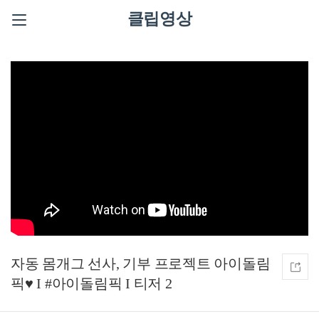
클립영상
자동 몸개그 선사, 기부 프로젝트 아이돌림
픽♥ I #아이돌림픽 I 티저 2