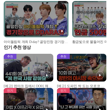
아이돌림픽 개최 D-day? 골망진창 경기장으로 DDA RA와♥ I #아이돌림픽 I EP.01
인기 추천 영상
추천
추천
[예고] 덴마크 집에서 OO이 왜 나와...? 이상할 정도로 한국을 사랑하는 우리 형을 제보합니다!
[예고] 도파민 싹 도는 모로코 야시장 투어!
인기
인기