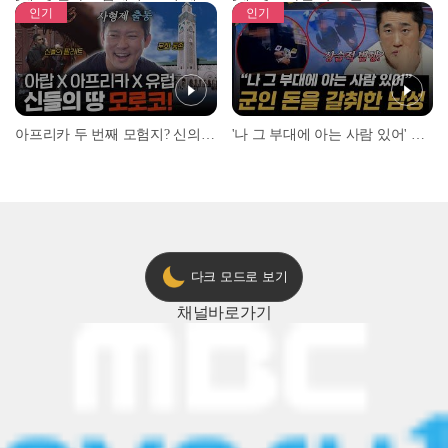
인기
인기
아프리카 두 번째 모험지? 신의 땅 ‘모로코’✈️ l #위대한가이드3 l #MBCevery1 l EP.9
'나 그 부대에 아는 사람 있어' 아들뻘 군인에게 접근한 남성 l #히든아이 l #MBCevery1 l EP.94
다크 모드로 보기
채널
바로가기