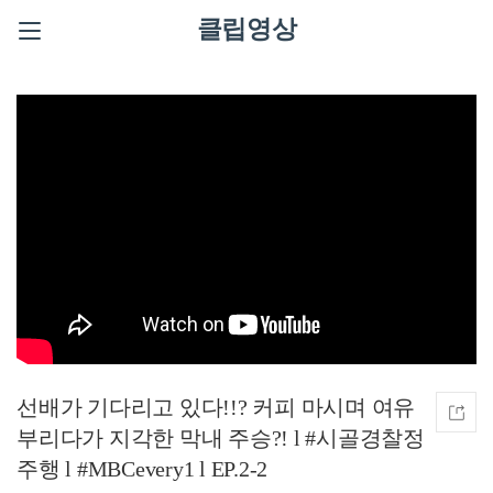
클립영상
선배가 기다리고 있다!!? 커피 마시며 여유
부리다가 지각한 막내 주승?!‍ l #시골경찰정
주행​ l #MBCevery1 l EP.2-2