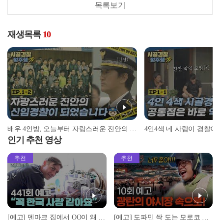
목록보기
재생목록
10
배우 4인방, 오늘부터 자랑스러운 진안의 신임경찰이 되었습니다?‍ l #시골경찰정주행​ l #MBCevery1 l EP.1-2
인기 추천 영상
추천
추천
[예고] 덴마크 집에서 OO이 왜 나와...? 이상할 정도로 한국을 사랑하는 우리 형을 제보합니다!
[예고] 도파민 싹 도는 모로코 야시장 투어!