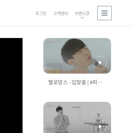
로그인
고객센터
브랜드관
소개
멜로망스 - 입맞춤 | #피크
닉라이브소풍 l EP.85