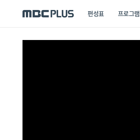
편성표
프로그램
편성표
프로그램
클립
MBC 에브리원
방영프로그램
전체
MBC 스포츠+
종영프로그램
MBC 드라마넷
MBC 온
MBC 엠
MBC 디지털
에브리원
ALL THE K-POP