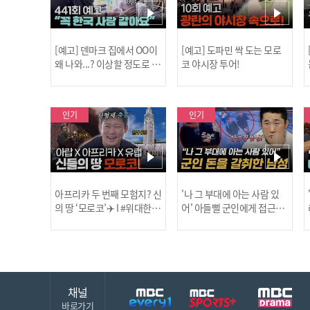
[예고] 덴마크 집에서 OO이
[예고] 도파민 싹 도는 모로
왜 나와...? 이상할 정도로 한
코 야시장 투어!
국을 사랑하는 우리 형을 제
보합니다!
인기
인기
아프리카 두 번째 모험지? 신
'나 그 부대에 아는 사람 있
의 땅 ‘모로코’✈️ l #위대한가
어' 아들뻘 군인에게 접근한
남성 l #히든아이 l #MBCev
닭
이드3 l #MBCevery1 l EP.9
ery1 l EP.94
채널
바로가기