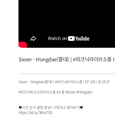
아이돌챔프
셀럽챔프
Sioen - Hongdae(홍대) | #피크닉라이브소풍 l 
Sioen - Hongdae(홍대) | #피크닉라이브소풍 l EP.103 l 16.10.27
#피크닉피크닉라이브소풍 #소풍 #Sioen #Hongdae
♥시간 순삭 꿀잼 영상!! 구독하고 챙겨보기♥
https://bit.ly/3WwT2El