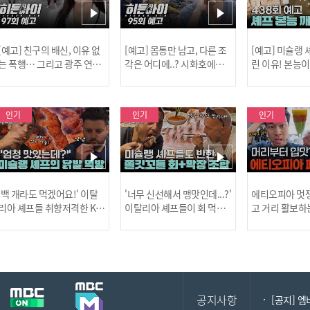
[예고] 친구의 배신, 이유 없
[예고] 몸통만 남고, 다른 조
[예고] 미슐랭
는 폭행… 그리고 광주 연속
각은 어디에..? 시화호에서
린 이유! 본능
살인 사건의 진실!
드러난 충격적인 토막 살인
은?
사건!
인기
인기
인기
[MBC플
'백 개라도 먹겠어요!' 이탈
'너무 신선해서 맹맛인데...?'
에티오피아 멋쟁
리아 셰프들 취향저격한 K-
이탈리아 셰프들이 회 먹다
고 거리 활보하
발! l #어서와한국은처음
막장에 빠진 이유 l #어서와
l #위대한가이드3
이지 l #MBCevery1 l EP.43
한국은처음이지 l #MBCeve
ery1 l EP.6
[공지] 2
7
ry1 l EP.437
공지사항
[공지] 