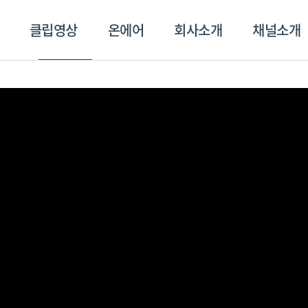
클립영상
온에어
회사소개
채널소개
영상
온에어
회사소개
채널
스포츠플러스
트롯869