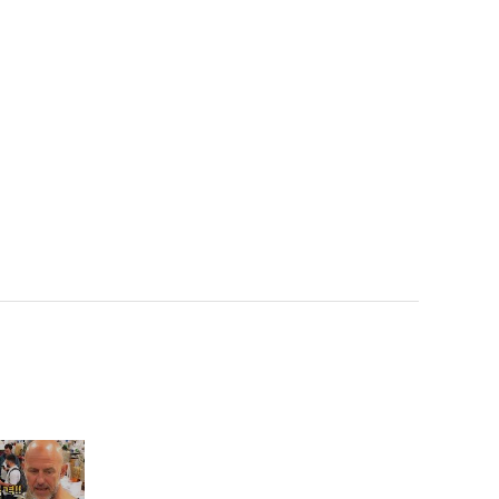
sioen - Cruisin' | #피크닉
라이브소풍 l EP.103
윤하 - 우리가 헤어진 진짜
이유 | #피크닉라이브소풍 l
EP.19