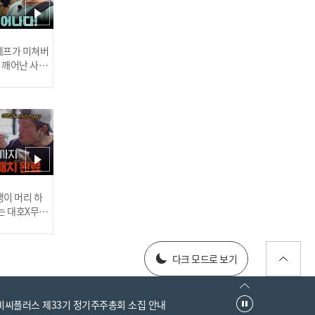
윤하&시나위 - 미인 | #피크
닉라이브소풍 l EP.20
 셰프가 미쳐버
이 깨어난 사건
윤하 - 약속 | #더컬러 l EP.2
러스] 외부감사인 선임 공고
이 머리 하
는 대호X무진
 l #MBCev
025년 재무제표
다크 모드로 보기
엠비씨플러스 제33기 정기주주총회 소집 안내
윤하&주니엘 - 나의 하루 하