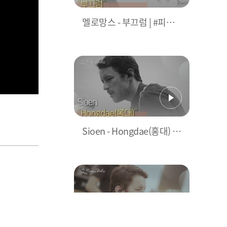
멜로망스 - 부끄럼 | #피크
닉라이브소풍 l EP.85
Sioen - Hongdae(홍대) | #
피크닉라이브소풍 l EP.10
3