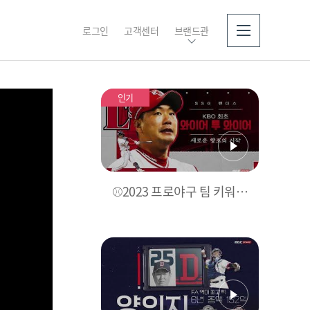
로그인
고객센터
브랜드관
소개
인기
⚾2023 프로야구 팀 키워
드!⚾ [MBC SPORTS+ X K
BO]