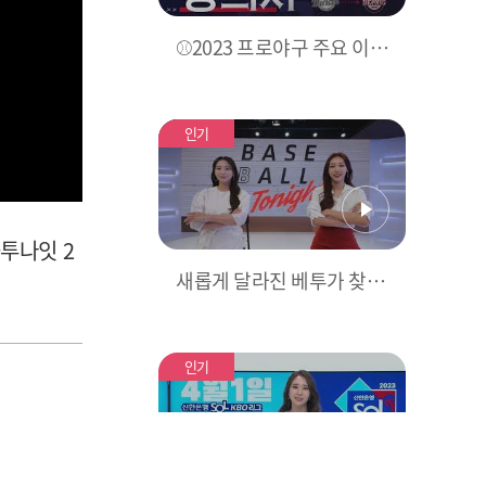
⚾2023 프로야구 주요 이적
선수들!⚾ [MBC SPORTS+
X KBO]
인기
볼투나잇 2
새롭게 달라진 베투가 찾아
갑니다! 4월 1일 첫방송! #
김선신 #박지영 #베투 #베
이스볼투나잇
인기