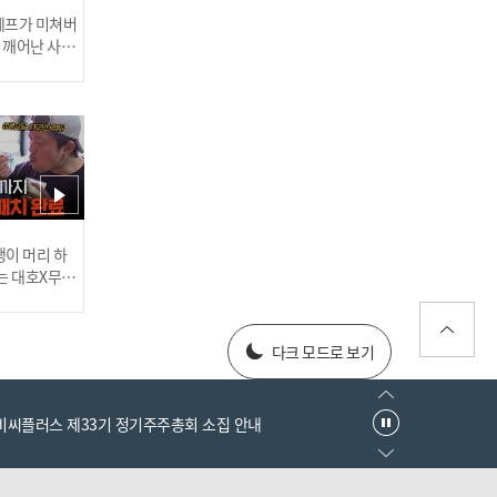
[인터뷰] '5이닝 3탈삼진 3
 셰프가 미쳐버
실점' 삼성 원태인 "지찬이
이 깨어난 사건
에게 고맙다고 이야기 해줬
습니다" I #베이스볼투나잇
인기
2023.04.04
[인터뷰] '3회말 역전 2점
러스] 외부감사인 선임 공고
이 머리 하
홈런' 삼성 김동엽 "좋은 타
는 대호X무진
 l #MBCev
격감 꾸준히 이어갈 수 있도
록 노력하겠습니다" I #베
025년 재무제표
다크 모드로 보기
이스볼투나잇 2023.04.04
엠비씨플러스 제33기 정기주주총회 소집 안내
[인터뷰] '이글스 차세대 에