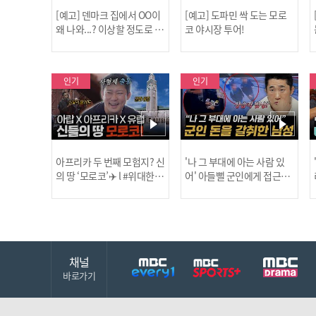
[예고] 덴마크 집에서 OO이
[예고] 도파민 싹 도는 모로
왜 나와...? 이상할 정도로 한
코 야시장 투어!
국을 사랑하는 우리 형을 제
보합니다!
인기
인기
아프리카 두 번째 모험지? 신
'나 그 부대에 아는 사람 있
의 땅 ‘모로코’✈️ l #위대한가
어' 아들뻘 군인에게 접근한
남성 l #히든아이 l #MBCev
닭
이드3 l #MBCevery1 l EP.9
ery1 l EP.94
채널
바로가기