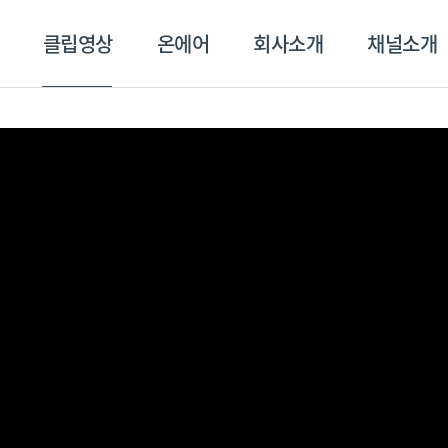
클립영상
온에어
회사소개
채널소개
영상
온에어
회사소개
채널
스포츠플러스
트롯869