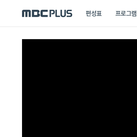
편성표
프로그램
편성표
프로그램
클립
MBC 에브리원
방영프로그램
전체
MBC 스포츠+
종영프로그램
MBC 드라마넷
MBC 온
MBC 엠
MBC 디지털
에브리원
ALL THE K-POP