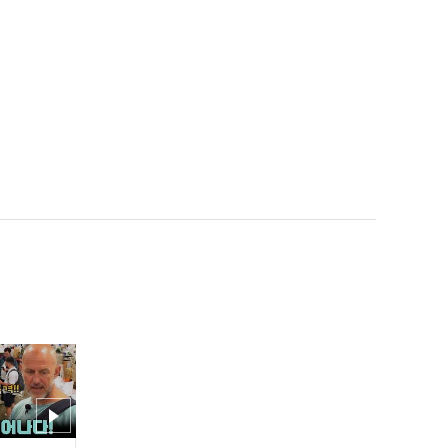
'2연전 폐지, 스피드업 규정
강화!' 2023 KBO 달라지는
점?! #프로야구 #KBO
추천
[인터뷰] '시즌 첫 홈런' 삼
성 강민호 "부상 없이 하다
보면 기록은 따라올 거라고
생각합니다" I #베이스볼투
나잇 2023.04.02