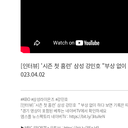
아이돌챔프
셀럽챔프
[인터뷰] '시즌 첫 홈런' 삼성 강민호 "부상 없
023.04.02
#KBO #삼성라이온즈 #강민호
[인터뷰] '시즌 첫 홈런' 삼성 강민호 ＂부상 없이 하다 보면 기록은 따
*경기 영상이 포함된 베투는 네이버TV에서 확인하세요
엠스플 뉴스팩토리 네이버TV : https://bit.ly/3ituXeN
▶MBC SPORTS+ 유튜브 : https://bit.ly/3lFgJd3