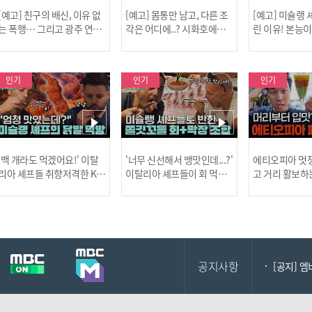
[예고] 친구의 배신, 이유 없
[예고] 몸통만 남고, 다른 조
[예고] 미슐랭
는 폭행… 그리고 광주 연속
각은 어디에..? 시화호에서
린 이유! 본능
살인 사건의 진실!
드러난 충격적인 토막 살인
은?
사건!
인기
인기
인기
[MBC플
'백 개라도 먹겠어요!' 이탈
'너무 신선해서 맹맛인데...?'
에티오피아 멋쟁
리아 셰프들 취향저격한 K-
이탈리아 셰프들이 회 먹다
고 거리 활보하
발! l #어서와한국은처음
막장에 빠진 이유 l #어서와
l #위대한가이드3
이지 l #MBCevery1 l EP.43
한국은처음이지 l #MBCeve
ery1 l EP.6
[공지] 2
7
ry1 l EP.437
공지사항
[공지] 