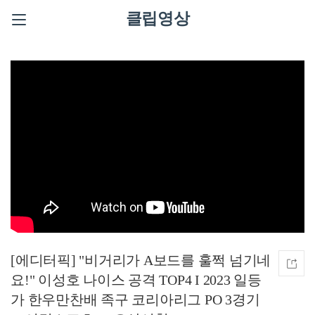
클립영상
[에디터픽] "비거리가 A보드를 훌쩍 넘기네
요!" 이성호 나이스 공격 TOP4 I 2023 일등
가 한우만찬배 족구 코리아리그 PO 3경기