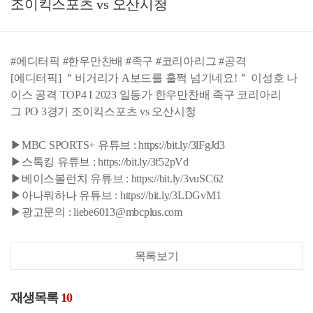
조이킥스포츠 vs 오산시청
#에디터픽 #한우만찬배 #족구 #코리아리그 #공격
[에디터픽] ＂비거리가 A보드를 훌쩍 넘기네요!＂ 이성호 나
이스 공격 TOP4 I 2023 일등가 한우만찬배 족구 코리아리
그 PO 3경기 조이킥스포츠 vs 오산시청
▶MBC SPORTS+ 유튜브 : https://bit.ly/3lFgJd3
▶스톡킹 유튜브 : https://bit.ly/3f52pVd
▶베이스볼런치 유튜브 : https://bit.ly/3vuSC62
▶아나뭐하나 유튜브 : https://bit.ly/3LDGvM1
▶광고문의 : liebe6013@mbcplus.com
목록보기
재생목록
10