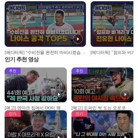
[에디터픽] "수비진을 완전히 마비시켰습니다!" 나이스 공격 TOP5 I 2023 일등가 한우만찬배 족구 코리아리그 PO 2경기 여주시민족구단 vs UG파트너
인기 추천 영상
추천
추천
[예고] 덴마크 집에서 OO이 왜 나와...? 이상할 정도로 한국을 사랑하는 우리 형을 제보합니다!
[예고] 도파민 싹 도는 모로코 야시장 투어!
인기
인기