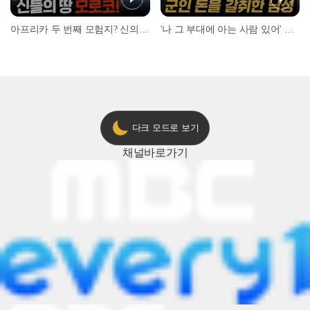
아프리카 두 번째 모험지? 신의 땅 ‘모로코’✈️ l #위대한가이드3 l #MBCevery1 l EP.9
'나 그 부대에 아는 사람 있어' 아들뻘 군인에게 접근한 남성 l #히든아이 l #MBCevery1 l EP.94
다크 모드로 보기
채널
바로가기