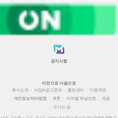
공지사항
이전으로
다음으로
회사소개
사업&광고문의
클린센터
이용약관
개인정보처리방침
큐톤
지역별 채널번호
채용
오시는 길
대표: 강지웅 | 주소: 경기도 고양시 일산동구 호수로 596 (장항동 MBC드