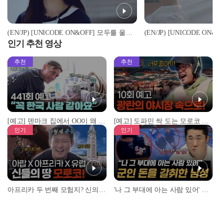
(EN/JP) [UNICODE ON&OFF] 모두를 울린 소녀들의 속마음 - EP.5
인기 추천 영상
추천
추천
[예고] 덴마크 집에서 OO이 왜 나와...? 이상할 정도로 한국을 사랑하는 우리 형을 제보합니다!
[예고] 도파민 싹 도는 모로코 야시장 투어!
인기
인기
아프리카 두 번째 모험지? 신의 땅 ‘모로코’✈️ l #위대한가이드3 l #MBCevery1 l EP.9
'나 그 부대에 아는 사람 있어' 아들뻘 군인에게 접근한 남성 l #히든아이 l #MBCevery1 l EP.94