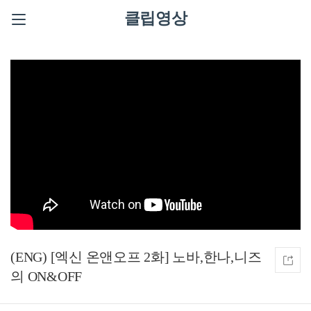
클립영상
(ENG) [엑신 온앤오프 2화] 노바,한나,니즈
의 ON&OFF