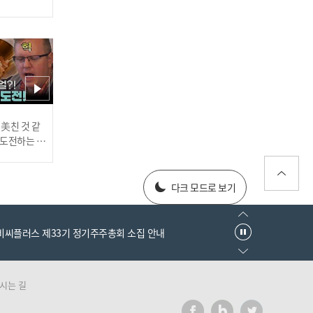
'ABS 도입' 스피드 업! 재미
진다
도 업? ABS 도입에 대한 의
견은? I #비야인드 2024.0
3.25
러스] 외부감사인 선임 공고
 美친 것 같
고 도전하는 산
슈퍼루키 김택연의 혹독한
#어서와한국은
every1 l E
신고식! 투입 시점에 대한
025년 재무제표
다크 모드로 보기
논란? I #비야인드 2024.0
3.25
엠비씨플러스 제33기 정기주주총회 소집 안내
시는 길
러스] 외부감사인 선임 공고
'류현진의 PTSD' Different