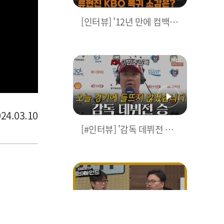
[인터뷰] '12년 만에 컴백'
류현진, KBO 복귀 소감은?
ABS 던져보니 어떤지? (fe
at.정민철 해설위원) | 202
4.03.10
4.03.10
[#인터뷰] '감독 데뷔전 승'
KIA 이범호 감독 "오늘 경
기에 들뜨지 않고 매경기 최
선을 다하겠습니다" I #베
이스볼투나잇 2024.03.23