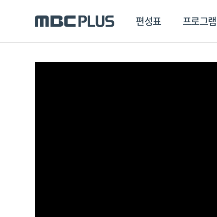
편성표
프로그램
편성표
프로그램
클립
MBC 에브리원
방영프로그램
전체
MBC 스포츠+
종영프로그램
MBC 드라마넷
MBC 온
MBC 엠
MBC 디지털
에브리원
ALL THE K-POP