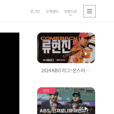
로그인
고객센터
브랜드관
소개
2024 KBO 리그! 몬스터의
귀환! 컴백 류현진! | 야구는
엠스플
인기