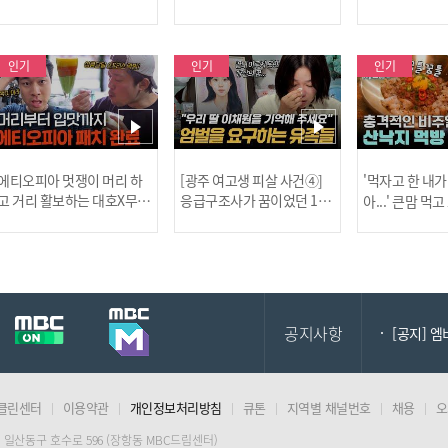
한 충격적 골프장 납치 사건!
한 특강이 펼쳐
인기
인기
인기
[MBC플
에티오피아 멋쟁이 머리 하
[광주 여고생 피살 사건④]
'먹자고 한 내가
고 거리 활보하는 대호X무진
응급구조사가 꿈이었던 17
아...' 큰맘 먹
l #위대한가이드3 l #MBCev
살 이채원, 살인마 장윤기가
낙지 먹방! l 
ery1 l EP.6
앗아간 꿈 l #히든아이 l #MB
처음이지 l #MBC
[공지] 2
Cevery1 l EP.93
P.435
공지사항
[공지] 
클린센터
이용약관
개인정보처리방침
큐톤
지역별 채널번호
채용
오
[MBC플
 일산동구 호수로 596 (장항동 MBC드림센터)