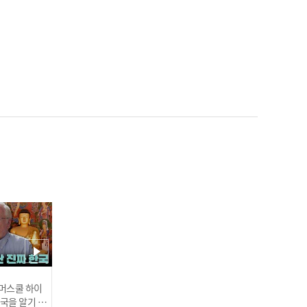
한화, 올해는 다를까? 정민
철 위원에게 듣는 류현진
'영입 비하인드 스토리' (fe
at.매직박) I #비야인드 202
4.03.25
'작두민철' 정민철이 말하
면 5강 간다?! 2024년 5강
예측은? I #비야인드 2024.
03.25
 썸머스쿨 하이
한국을 알기 위