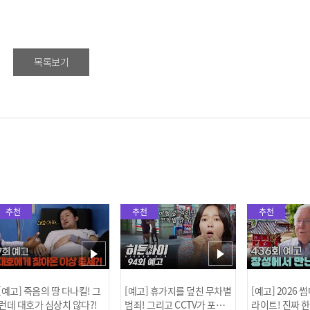
목록보기
추천
추천
추천
[예고] 죽음의 땅 다나킬! 그
[예고] 휴가지를 덮친 무차별
[예고] 2026
런데 대호가 심상치 않다?!
범죄! 그리고 CCTV가 포착
라이트! 진짜 