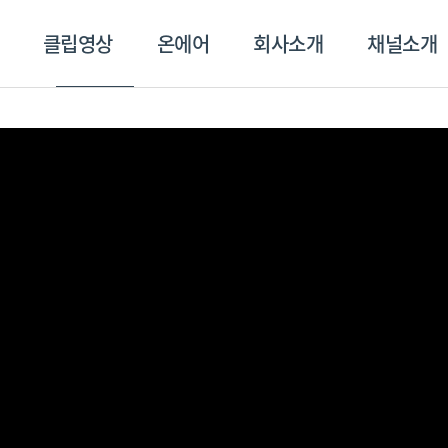
클립영상
온에어
회사소개
채널소개
영상
온에어
회사소개
채널
스포츠플러스
트롯869