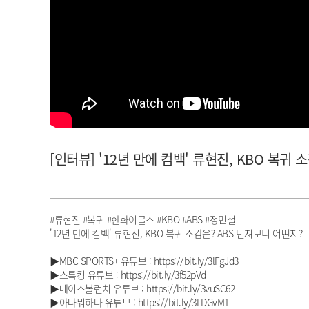
아이돌챔프
셀럽챔프
[인터뷰] '12년 만에 컴백' 류현진, KBO 복귀 소감
#류현진 #복귀 #한화이글스 #KBO #ABS #정민철
'12년 만에 컴백' 류현진, KBO 복귀 소감은? ABS 던져보니 어떤지?
▶MBC SPORTS+ 유튜브 : https://bit.ly/3lFgJd3
▶스톡킹 유튜브 : https://bit.ly/3f52pVd
▶베이스볼런치 유튜브 : https://bit.ly/3vuSC62
▶아나뭐하나 유튜브 : https://bit.ly/3LDGvM1