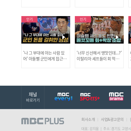
드러난 충격적인 토막 살인
은?
사건!
인기
인기
'나 그 부대에 아는 사람 있
'너무 신선해서 맹맛인데...?'
어' 아들뻘 군인에게 접근한
이탈리아 셰프들이 회 먹다
남성 l #히든아이 l #MBCev
막장에 빠진 이유 l #어서와
ery1 l EP.94
한국은처음이지 l #MBCeve
ry1 l EP.437
채널
바로가기
회사소개
사업&광고문의
대표: 강지웅 | 주소: 경기도 고양시