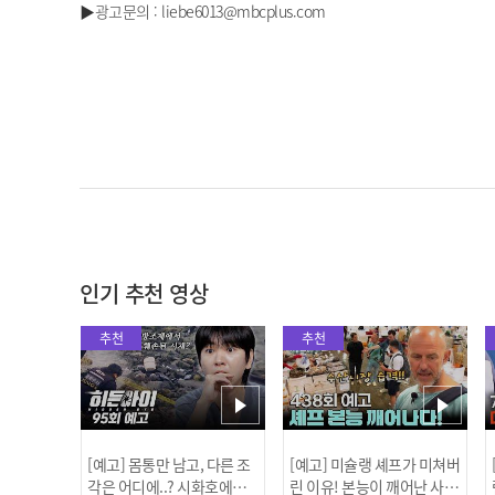
▶광고문의 : liebe6013@mbcplus.com
인기 추천 영상
추천
추천
[예고] 몸통만 남고, 다른 조
[예고] 미슐랭 셰프가 미쳐버
각은 어디에..? 시화호에서
린 이유! 본능이 깨어난 사건