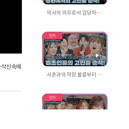
의사의 의무로서 감당하기
힘든 '사망선고' 반복에 우
울증 걸린 응급의학과 교
수?!? l #고민순삭신속배달
인기
l #있었는데요없었습니다 l
#MBCevery1 l EP.02
민순삭신속배
사촌과의 막장 불륜부터 온
라인 성범죄 예방을 위한 최
선의 방법까지! 법조인들의
고민 순삭⭐ l #고민순삭신
인기
속배달 l #있었는데요없었
습니다 l #MBCevery1 l E
P.03