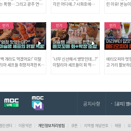
는 폭행… 그리고 광주 연속
각은 어디에..? 시화호에서
린 이유! 본능
살인 사건의 진실!
드러난 충격적인 토막 살인
은?
사건!
인기
인기
인기
[MBC플
'백 개라도 먹겠어요!' 이탈
'너무 신선해서 맹맛인데...?'
에티오피아 멋쟁
리아 셰프들 취향저격한 K-
이탈리아 셰프들이 회 먹다
고 거리 활보하
발! l #어서와한국은처음
막장에 빠진 이유 l #어서와
l #위대한가이드3
이지 l #MBCevery1 l EP.43
한국은처음이지 l #MBCeve
ery1 l EP.6
[공지] 2
7
ry1 l EP.437
공지사항
[공지] 
클린센터
이용약관
개인정보처리방침
큐톤
지역별 채널번호
채용
오
[MBC플