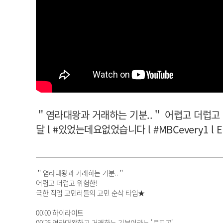
아이돌챔프
셀럽챔프
＂염라대왕과 거래하는 기분..＂ 어렵고 더럽고 
달 l #있었는데요없었습니다 l #MBCevery1 l E
＂염라대왕과 거래하는 기분..＂
어렵고 더럽고 위험한!
극한 직업 고민러들의 고민 순삭 타임★
00:00 하이라이트
00:25 염라대왕하고 거래하는 기분이라는 '로프공'