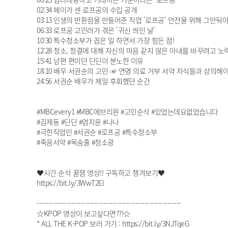
02:34 페이가 센 로프공의 수입 공개
03:13 인생의 반환점을 만들어준 직업 '로프공' 안전을 위해 그만둬야
06:33 로프공 고민러가 겪은 '귀신 씌인 날'
10:30 특수청소부가 꼽은 일 하면서 가장 힘든 점!
12:28 청소, 청결에 대해 자신의 마음 같지 않은 아내를 바꾸려고 노
15:41 남편 편이던 딘딘이 분노한 이유
18:10 배우 서권순의 고민 ☞ 연명 의료 거부 서약 자식들과 상의해야
24:56 서권순 배우가 제일 후회했던 순간
#MBCevery1 #MBC에브리원 #고민순삭 #있었는데요없었습니다
#김제동 #딘딘 #엄지윤 #나나
#극한직업인 #서권순 #로프공 #특수청소부
#죽음서약 #목숨줄 #청소광
♥시간 순삭 꿀잼 영상!! 구독하고 챙겨보기♥
https://bit.ly/3WwT2El
---------------------------------------------------------------
☆KPOP 영상이 보고싶다면??!☆
* ALL THE K-POP 보러 가기 : https://bit.ly/3NJTqeG