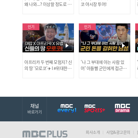
왜 나와...? 이상할 정도로 한
코 야시장 투어!
국을 사랑하는 우리 형을 제
보합니다!
인기
인기
아프리카 두 번째 모험지? 신
'나 그 부대에 아는 사람 있
의 땅 ‘모로코’✈️ l #위대한가
어' 아들뻘 군인에게 접근한
남성 l #히든아이 l #MBCev
닭
이드3 l #MBCevery1 l EP.9
ery1 l EP.94
채널
바로가기
회사소개
사업&광고문의