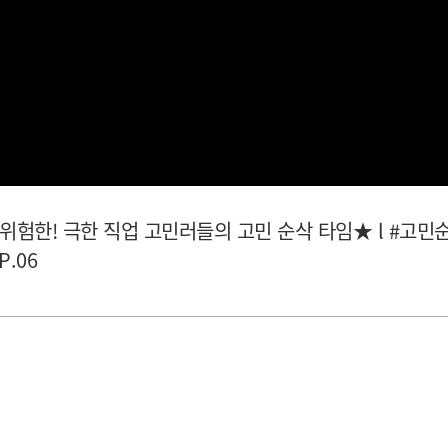
위험한! 극한 직업 고민러들의 고민 순삭 타임★ l #고
P.06