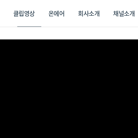
클립영상
온에어
회사소개
채널소개
영상
온에어
회사소개
채널
스포츠플러스
트롯869