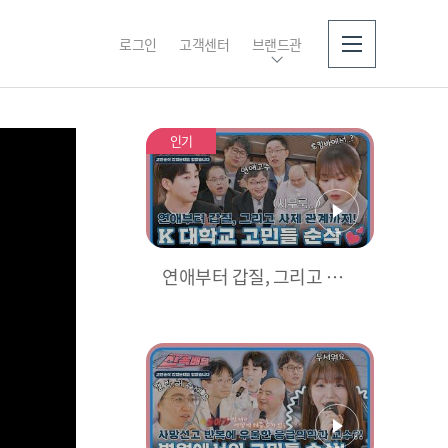
로그인
고객센터
브랜드관
소개
인기
연애부터 갑질, 그리고 사
제 관계까지★ K 대학교 고
민들, 있었는데요 없었습니
다~! l #고민순삭신속배달 l
#있었는데요없었습니다 l #
MBCevery1 l EP.01