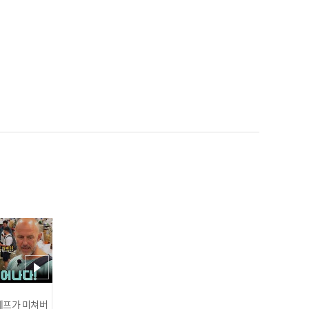
＂염라대왕과 거래하는 기
분..＂ 어렵고 더럽고 위험
한! 극한 직업 고민러들의
고민 순삭 타임★ l #고민순
삭신속배달 l #있었는데요
없었습니다 l #MBCevery1
l EP.06
찌라시 알려 달라고 새벽에
전화 거는 지인?! 어디서도
들은 적 없는 기자들의 고민
순삭! l #고민순삭신속배달
l #있었는데요없었습니다 l
#MBCevery1 l EP.07
눈만 마주치면 싸우는 자매
 셰프가 미쳐버