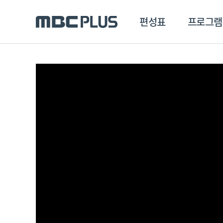
편성표
프로그램
편성표
프로그램
클립
MBC 에브리원
방영프로그램
전체
MBC 스포츠+
종영프로그램
MBC 드라마넷
MBC 온
MBC 엠
MBC 디지털
에브리원
ALL THE K-POP