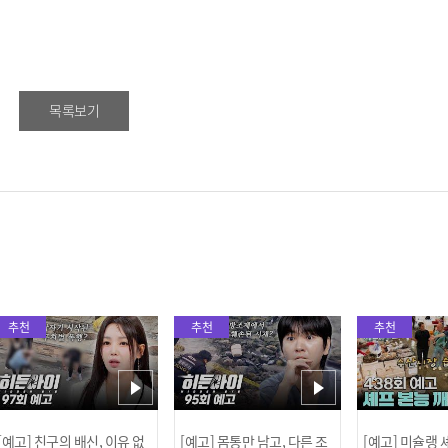
목록보기
추천
추천
추천
[예고] 친구의 배신, 이유 없
[예고] 몸통만 남고, 다른 조
[예고] 미슐랭