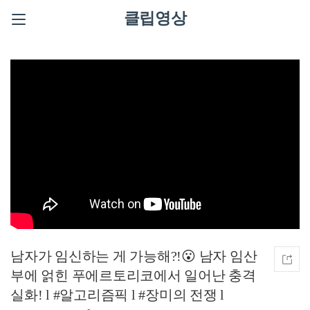
클립영상
남자가 임신하는 게 가능해?!😮 남자 임산
부에 얽힌 푸에르토리코에서 일어난 충격
실화! l #알고리즘픽 l #장미의 전쟁 l