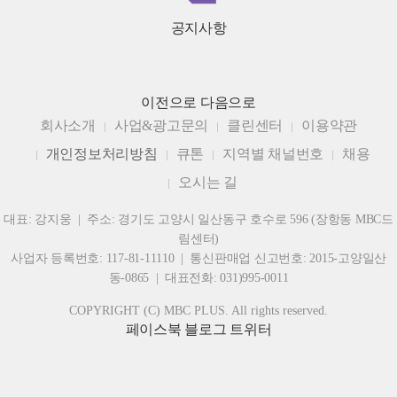
공지사항
이전으로
다음으로
회사소개
사업&광고문의
클린센터
이용약관
개인정보처리방침
큐톤
지역별 채널번호
채용
오시는 길
대표: 강지웅 | 주소: 경기도 고양시 일산동구 호수로 596 (장항동 MBC드
림센터)
사업자 등록번호: 117-81-11110 | 통신판매업 신고번호: 2015-고양일산
동-0865 | 대표전화: 031)995-0011
COPYRIGHT (C) MBC PLUS. All rights reserved.
페이스북
블로그
트위터