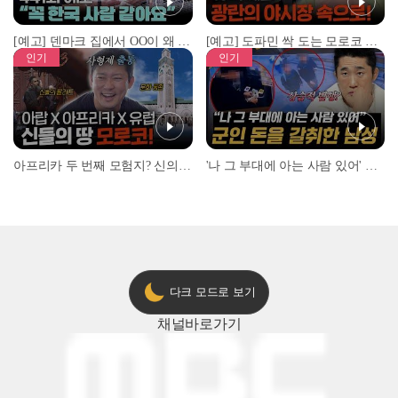
[예고] 덴마크 집에서 OO이 왜 나와...? 이상할 정도로 한국을 사랑하는 우리 형을 제보합니다!
[예고] 도파민 싹 도는 모로코 야시장 투어!
인기
인기
아프리카 두 번째 모험지? 신의 땅 ‘모로코’✈️ l #위대한가이드3 l #MBCevery1 l EP.9
'나 그 부대에 아는 사람 있어' 아들뻘 군인에게 접근한 남성 l #히든아이 l #MBCevery1 l EP.94
다크 모드로 보기
채널
바로가기