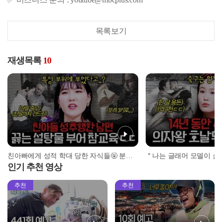
목록보기
재생목록
10
친아빠에게 성적 학대 당한 자식들🤬 분노에 찬 아내가 쓴 살인 무기는 설탕물?! l #알고리즘픽 l #장미의전쟁 l #MBCevery1 l EP.1
인기 추천 영상
추천
추천