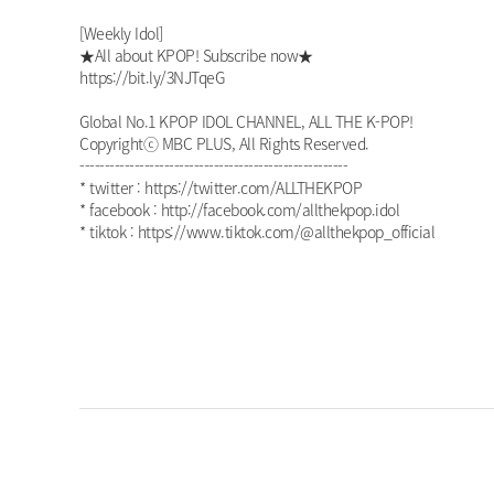
[Weekly Idol]
★All about KPOP! Subscribe now★
https://bit.ly/3NJTqeG
Global No.1 KPOP IDOL CHANNEL, ALL THE K-POP!
Copyrightⓒ MBC PLUS, All Rights Reserved.
------------------------------------------------------
* twitter : https://twitter.com/ALLTHEKPOP
* facebook : http://facebook.com/allthekpop.idol
* tiktok : https://www.tiktok.com/@allthekpop_official