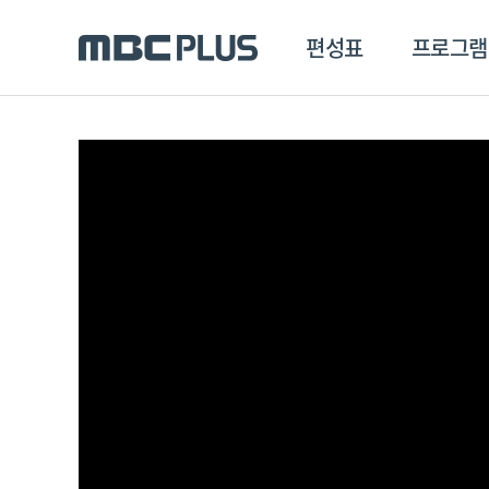
편성표
프로그램
편성표
프로그램
클립
MBC 에브리원
방영프로그램
전체
MBC 스포츠+
종영프로그램
MBC 드라마넷
MBC 온
MBC 엠
MBC 디지털
에브리원
ALL THE K-POP