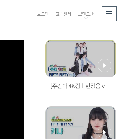
로그인
고객센터
브랜드관
소개
[주간아 4K캠ㅣ현장음 ve
r.] FIFTY FIFTY (피프티피
프티) - SOS l EP.684