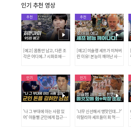
인기 추천 영상
추천
추천
[예고] 몸통만 남고, 다른 조
[예고] 미슐랭 셰프가 미쳐버
각은 어디에..? 시화호에서
린 이유! 본능이 깨어난 사건
드러난 충격적인 토막 살인
은?
사건!
인기
인기
'나 그 부대에 아는 사람 있
'너무 신선해서 맹맛인데...?'
어' 아들뻘 군인에게 접근한
이탈리아 셰프들이 회 먹다
남성 l #히든아이 l #MBCev
막장에 빠진 이유 l #어서와
ery1 l EP.94
한국은처음이지 l #MBCeve