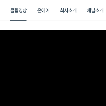
클립영상
온에어
회사소개
채널소개
영상
온에어
회사소개
채널
스포츠플러스
트롯869