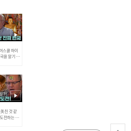
[주간아 직캠 4K] FIFTY FIF
TY ATHENA - SOS (피프티
피프티 아테나 - 에스오에
스) l EP.684
인기
 썸머스쿨 하이
한국을 알기 위
진다
[주간신곡] 구조요청! ? 피
프티피프티가 너무 뷰티풀
골져스 퍼펙트 하잖아~ 'SO
S'♬ l EP.684
러스] 외부감사인 선임 공고
 美친 것 같
고 도전하는 산
#어서와한국은
every1 l E