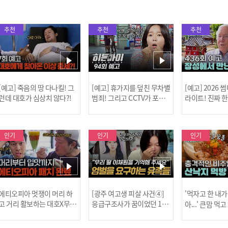
추천
추천
추천
[예고] 죽음의 땅 다나킬! 그
[예고] 휴가지를 덮친 무차별
[예고] 2026
런데 대호가 심상치 않다?!
범죄! 그리고 CCTV가 포착
라이트! 진짜 
한 충격적 골프장 납치 사건!
한 특강이 펼쳐
인기
인기
인기
[MBC플
에티오피아 멋쟁이 머리 하
[광주 여고생 피살 사건④]
'먹자고 한 내가
고 거리 활보하는 대호X무진
응급구조사가 꿈이었던 17
아...' 큰맘 먹
l #위대한가이드3 l #MBCev
살 이채원, 살인마 장윤기가
낙지 먹방! l 
ery1 l EP.6
앗아간 꿈 l #히든아이 l #MB
처음이지 l #MBC