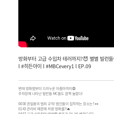
아이돌챔프
셀럽챔프
방화부터 고급 수입차 테러까지?😈 별별 빌런
l #히든아이 l #MBCevery1 l EP.09
변태 방화범부터 드러누운 아줌마까지😡
주차장에 나타난 빌런들 MC들도 깜짝 놀랐다!
00:00 권일용의 범죄 규칙! 범인들이 집착하는 장소는? 👀
01:43 관리비 때문에 차량 방화를?!🔥
04:57 고급 수입차만 테러🤬 체포가 아니라 병원으로?