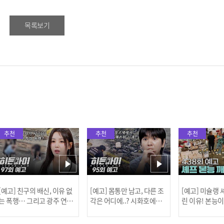
목록보기
추천
추천
추천
[예고] 친구의 배신, 이유 없
[예고] 몸통만 남고, 다른 조
[예고] 미슐랭
는 폭행… 그리고 광주 연속
각은 어디에..? 시화호에서
린 이유! 본능
살인 사건의 진실!
드러난 충격적인 토막 살인
은?
사건!