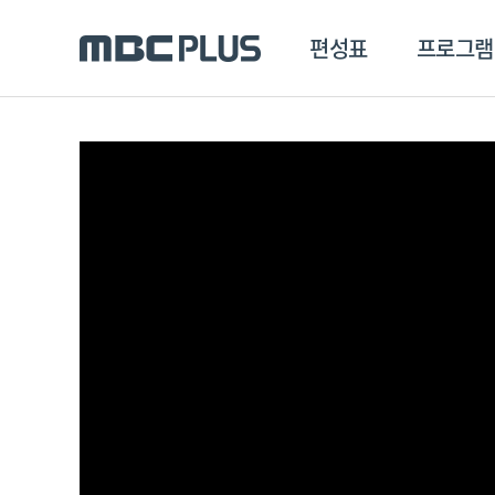
편성표
프로그램
편성표
프로그램
클립
MBC 에브리원
방영프로그램
전체
MBC 스포츠+
종영프로그램
MBC 드라마넷
MBC 온
MBC 엠
MBC 디지털
에브리원
ALL THE K-POP