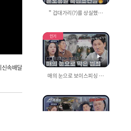
＂겁대가리(?)를 상실했네
요＂ 촉법 찬스? 폭행, 절도
는 기본 방화까지 저지르는
한국의 촉법소년들😡 l #히
인기
든아이신속배달 l #히든아
이 l #MBCevery1 l EP.02
아이신속배달
매의 눈으로 보이스피싱 수
거책 검거🔥 남다른 촉으로
활약한 택시기사들의 또 다
른 부캐🚨 l #히든아이신속
배달 l #히든아이 l #MBCev
ery1 l EP.03