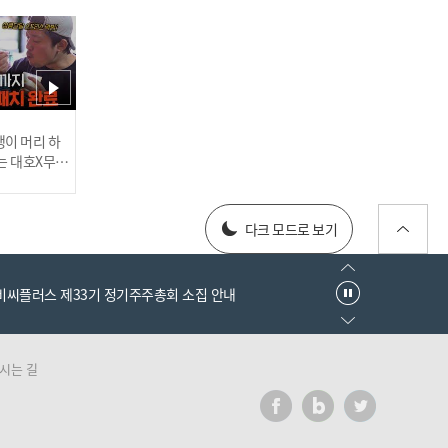
월감을 과시하려는 범죄자
들의 심리는?!😡🔥 l #히든
아이신속배달 l #히든아이 l
#MBCevery1 l EP.08
러스] 외부감사인 선임 공고
이 머리 하
는 대호X무진
 l #MBCev
방화부터 고급 수입차 테러
025년 재무제표
까지?😈 별별 빌런들이 난
다크 모드로 보기
무하는 주차장에서 벌어지
는 사건 사고들 l #히든아이
엠비씨플러스 제33기 정기주주총회 소집 안내
신속배달 l #히든아이 l #M
BCevery1 l EP.09
시는 길
러스] 외부감사인 선임 공고
Private video