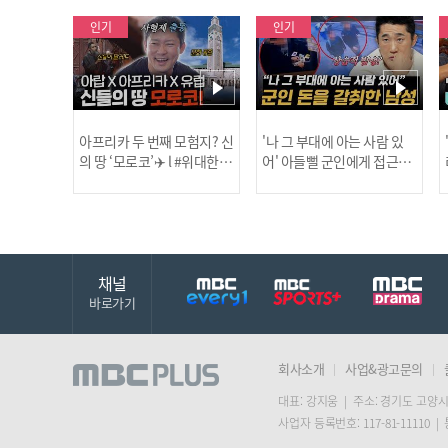
인기
인기
아프리카 두 번째 모험지? 신
'나 그 부대에 아는 사람 있
의 땅 ‘모로코’✈️ l #위대한가
어' 아들뻘 군인에게 접근한
남성 l #히든아이 l #MBCev
닭
이드3 l #MBCevery1 l EP.9
ery1 l EP.94
채널
바로가기
회사소개
사업&광고문의
대표: 강지웅 | 주소: 경기도 고양시
사업자 등록번호: 117-81-11110 |