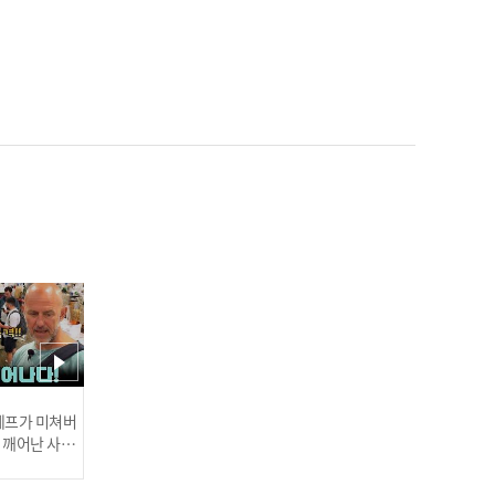
＂악마들이야..😡＂ 욕이
절로 나오는 히든아이가 포
착한 아동 학대의 순간들🔥
l #히든아이신속배달 l #히
인기
든아이 l #MBCevery1 l E
P.06
조롱 사기 살인까지?! 노인
범죄 스펙트럼 어디까지? l
#히든아이신속배달 l #히든
아이 l #MBCevery1 l EP.0
인기
7
 셰프가 미쳐버
이 깨어난 사건
잔혹한 동물 학대로 자기 우