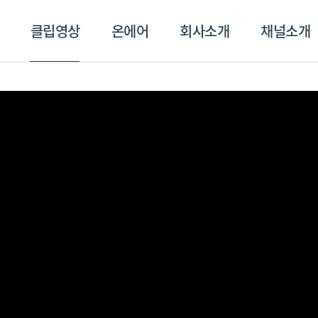
클립영상
온에어
회사소개
채널소개
영상
온에어
회사소개
채널
스포츠플러스
트롯869