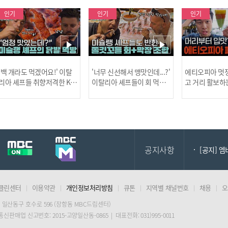
인기
인기
인기
[MBC플
'백 개라도 먹겠어요!' 이탈
'너무 신선해서 맹맛인데...?'
에티오피아 멋쟁
리아 셰프들 취향저격한 K-
이탈리아 셰프들이 회 먹다
고 거리 활보하
발! l #어서와한국은처음
막장에 빠진 이유 l #어서와
l #위대한가이드3
이지 l #MBCevery1 l EP.43
한국은처음이지 l #MBCeve
ery1 l EP.6
[공지] 2
7
ry1 l EP.437
공지사항
[공지] 
클린센터
이용약관
개인정보처리방침
큐톤
지역별 채널번호
채용
오
[MBC플
 일산동구 호수로 596 (장항동 MBC드림센터)
 통신판매업 신고번호: 2015-고양일산동-0865 | 대표전화: 031)995-0011