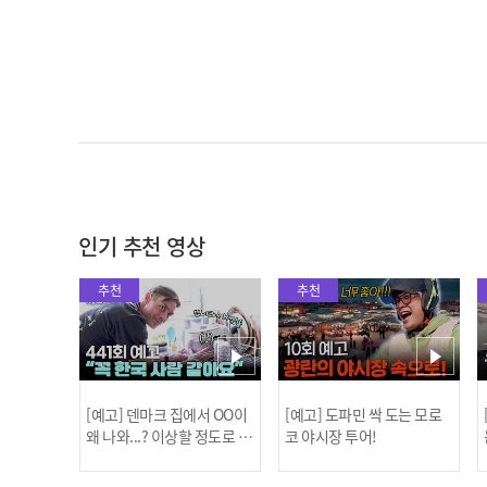
인기 추천 영상
추천
추천
[예고] 덴마크 집에서 OO이
[예고] 도파민 싹 도는 모로
왜 나와...? 이상할 정도로 한
코 야시장 투어!
국을 사랑하는 우리 형을 제
보합니다!