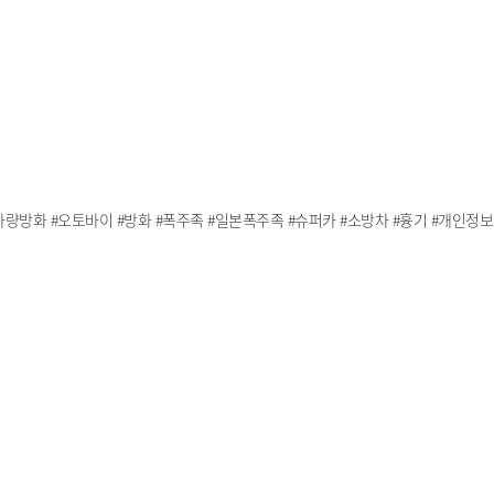
#방화 #차량방화 #오토바이 #방화 #폭주족 #일본폭주족 #슈퍼카 #소방차 #흉기 #개인정