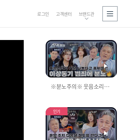
로그인
고객센터
브랜드관
소개
※분노주의※ 웃음소리가
기분 나쁘다고 폭행을 한다
고😡?! 이상동기 범죄에 제
대로 뿔난 3COPS🔥 l #히
인기
든아이신속배달 l #히든아
이 l #MBCevery1 l EP.01