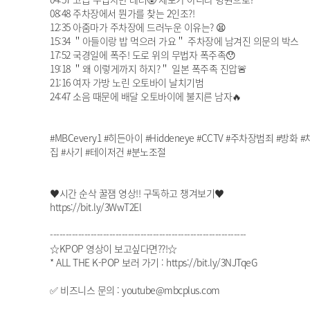
08:48 주차장에서 뭔가를 찾는 2인조?!
12:35 아줌마가 주차장에 드러누운 이유는? 😫
15:34 ＂아들이랑 밥 먹으러 가요＂ 주차장에 남겨진 의문의 박스
17:52 국경일에 폭주! 도로 위의 무법자 폭주족😯
19:18 ＂왜 이렇게까지 하지?＂ 일본 폭주족 진압🚨
21:16 여자 가방 노린 오토바이 날치기범
24:47 소음 때문에 배달 오토바이에 불지른 남자🔥
#MBCevery1 #히든아이 #Hiddeneye #CCTV #주차장범죄 
집 #사기 #테이저건 #분노조절
♥시간 순삭 꿀잼 영상!! 구독하고 챙겨보기♥
https://bit.ly/3WwT2El
---------------------------------------------------------------
☆KPOP 영상이 보고싶다면??!☆
* ALL THE K-POP 보러 가기 : https://bit.ly/3NJTqeG
✅ 비즈니스 문의 : youtube@mbcplus.com