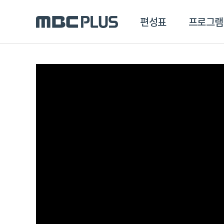
편성표
프로그램
편성표
프로그램
클립
MBC 에브리원
방영프로그램
전체
MBC 스포츠+
종영프로그램
MBC 드라마넷
MBC 온
MBC 엠
MBC 디지털
에브리원
ALL THE K-POP