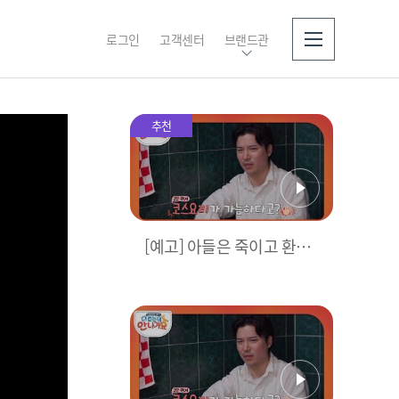
로그인
고객센터
브랜드관
소개
추천
[예고] 아들은 죽이고 환경
은 살리는 친환경 도배! &
단 돈 3만 원에 쓰리 코스 선
보이는 캥거루들?! l #다컸
는데안나가요 l #MBCever
y1 l EP.01