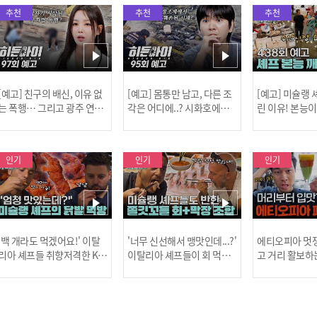
추천
추천
추천
[예고] 친구의 배신, 이유 없
[예고] 몸통만 남고, 다른 조
[예고] 미슐랭
는 폭행… 그리고 광주 연속
각은 어디에..? 시화호에서
린 이유! 본능
살인 사건의 진실!
드러난 충격적인 토막 살인
은?
사건!
인기
인기
인기
[MBC플
'백 개라도 먹겠어요!' 이탈
'너무 신선해서 맹맛인데...?'
에티오피아 멋쟁
리아 셰프들 취향저격한 K-
이탈리아 셰프들이 회 먹다
고 거리 활보하
발! l #어서와한국은처음
막장에 빠진 이유 l #어서와
l #위대한가이드3
이지 l #MBCevery1 l EP.43
한국은처음이지 l #MBCeve
ery1 l EP.6
[공지] 2
7
ry1 l EP.437