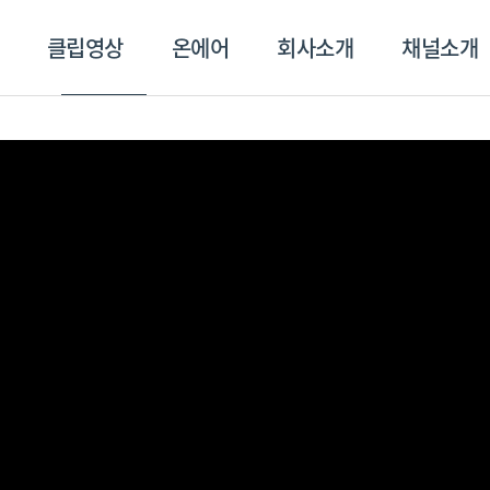
클립영상
온에어
회사소개
채널소개
영상
온에어
회사소개
채널
스포츠플러스
트롯869