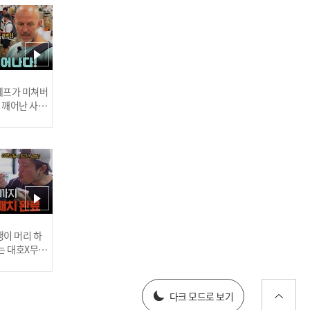
＂EC...🔥＂ 엄마표 친환경
곰팡이 제거제에 짜증 폭발
한 정윤 l #다컸는데안나가
요 l #MBCevery1 l EP.01
 셰프가 미쳐버
이 깨어난 사건
계속되는 친환경 논란에 결
국 벌어진 친환경 전쟁 l #
다컸는데안나가요 l #MBC
every1 l EP.01
러스] 외부감사인 선임 공고
이 머리 하
는 대호X무진
 l #MBCev
025년 재무제표
다크 모드로 보기
전국 도배 자랑🎵 예상치