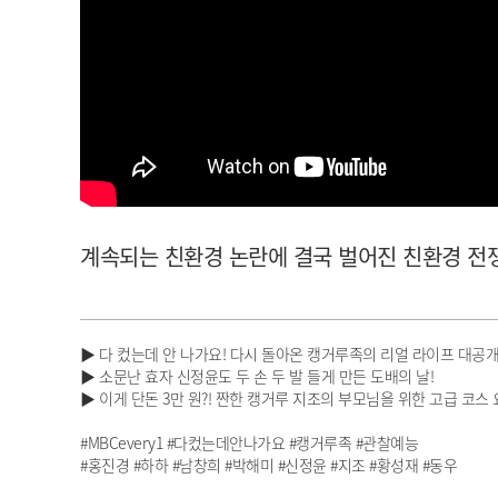
아이돌챔프
셀럽챔프
계속되는 친환경 논란에 결국 벌어진 친환경 전쟁 l 
▶ 다 컸는데 안 나가요! 다시 돌아온 캥거루족의 리얼 라이프 대공개
▶ 소문난 효자 신정윤도 두 손 두 발 들게 만든 도배의 날!
▶ 이게 단돈 3만 원?! 짠한 캥거루 지조의 부모님을 위한 고급 코스
#MBCevery1 #다컸는데안나가요 #캥거루족 #관찰예능
#홍진경 #하하 #남창희 #박해미 #신정윤 #지조 #황성재 #동우