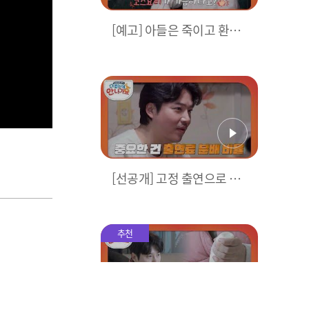
[예고] 아들은 죽이고 환경
은 살리는 친환경 도배! &
단 돈 3만 원에 쓰리 코스 선
보이는 캥거루들?!
[선공개] 고정 출연으로 수
입 생긴 지조! 부모님과의
출연료 분배 비율은?! l 방
송선공개 l #다컸는데안나
추천
가요 l #MBCevery1 l EP.0
1