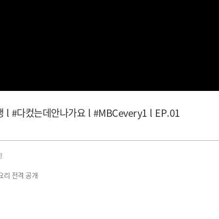
#다컸는데안나가요 l #MBCevery1 l EP.01
!
 요리 전격 공개