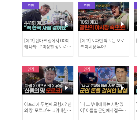
추천
추천
[예고] 덴마크 집에서 OO이
[예고] 도파민 싹 도는 모로
왜 나와...? 이상할 정도로 한
코 야시장 투어!
국을 사랑하는 우리 형을 제
보합니다!
인기
인기
아프리카 두 번째 모험지? 신
'나 그 부대에 아는 사람 있
의 땅 ‘모로코’✈️ l #위대한가
어' 아들뻘 군인에게 접근한
남성 l #히든아이 l #MBCev
닭
이드3 l #MBCevery1 l EP.9
ery1 l EP.94