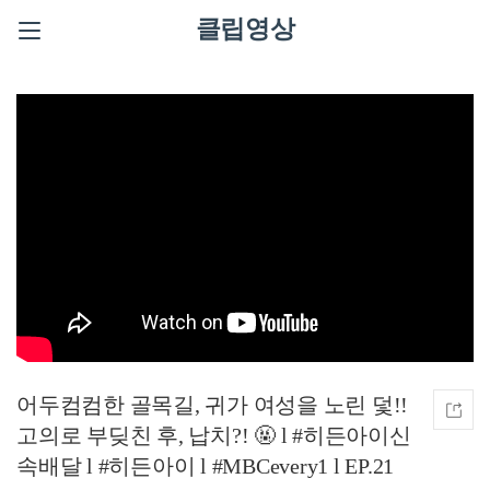
클립영상
어두컴컴한 골목길, 귀가 여성을 노린 덫!!
고의로 부딪친 후, 납치?! 🤬 l #히든아이신
속배달 l #히든아이 l #MBCevery1 l EP.21