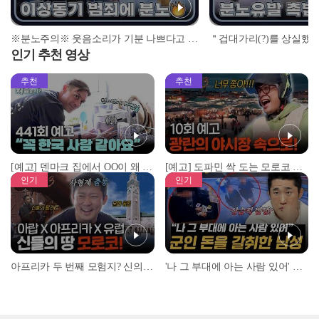
※분노주의※ 웃음소리가 기분 나쁘다고 폭행을 한다고😡?! 이상동기 범죄에 제대로 뿔난 3COPS🔥 l #히든아이신속배달 l #히든아이 l #MBCevery1 l EP.01
인기 추천 영상
추천
추천
[예고] 덴마크 집에서 OO이 왜 나와...? 이상할 정도로 한국을 사랑하는 우리 형을 제보합니다!
[예고] 도파민 싹 도는 모로코 야시장 투어!
인기
인기
아프리카 두 번째 모험지? 신의 땅 ‘모로코’✈️ l #위대한가이드3 l #MBCevery1 l EP.9
'나 그 부대에 아는 사람 있어' 아들뻘 군인에게 접근한 남성 l #히든아이 l #MBCevery1 l EP.94