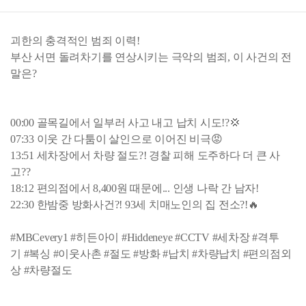
괴한의 충격적인 범죄 이력!
부산 서면 돌려차기를 연상시키는 극악의 범죄, 이 사건의 전
말은?
00:00 골목길에서 일부러 사고 내고 납치 시도!?💢
07:33 이웃 간 다툼이 살인으로 이어진 비극😡
13:51 세차장에서 차량 절도?! 경찰 피해 도주하다 더 큰 사
고??
18:12 편의점에서 8,400원 때문에... 인생 나락 간 남자!
22:30 한밤중 방화사건?! 93세 치매노인의 집 전소?!🔥
#MBCevery1 #히든아이 #Hiddeneye #CCTV #세차장 #격투
기 #복싱 #이웃사촌 #절도 #방화 #납치 #차량납치 #편의점외
상 #차량절도