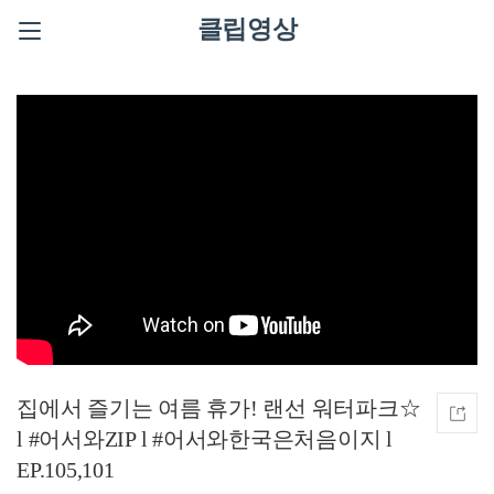
클립영상
집에서 즐기는 여름 휴가! 랜선 워터파크☆
l #어서와ZIP l #어서와한국은처음이지 l
EP.105,101