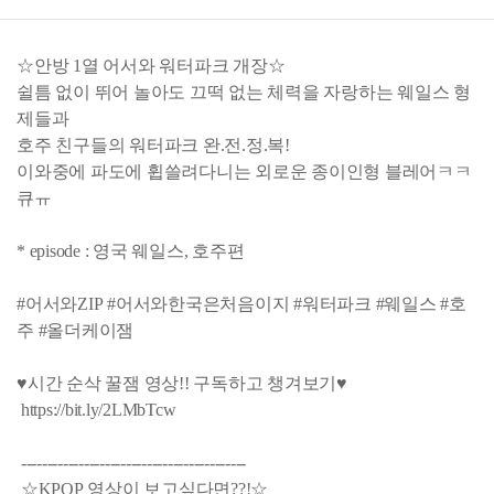
☆안방 1열 어서와 워터파크 개장☆
쉴틈 없이 뛰어 놀아도 끄떡 없는 체력을 자랑하는 웨일스 형
제들과
호주 친구들의 워터파크 완.전.정.복!
이와중에 파도에 휩쓸려다니는 외로운 종이인형 블레어ㅋㅋ
큐ㅠ
* episode : 영국 웨일스, 호주편
#어서와ZIP #어서와한국은처음이지 #워터파크 #웨일스 #호
주 #올더케이잼
♥시간 순삭 꿀잼 영상!! 구독하고 챙겨보기♥
https://bit.ly/2LMbTcw
-------------------------------------------
☆KPOP 영상이 보고싶다면??!☆