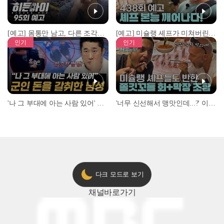
[예고] 몸통만 남고, 다른 조각은 어디에..? 시화호에서 드러난 충격적인 토막 살인사건!
[예고] 미슐랭 셰프가 미쳐버린 이유! 본능이 깨어난 사건은?
인기
인기
'나 그 부대에 아는 사람 있어' 아들뻘 군인에게 접근한 남성 l #히든아이 l #MBCevery1 l EP.94
'너무 신선해서 맹맛인데...?' 이탈리아 셰프들이 회 먹다 막장에 빠진 이유 l #어서와한국은처음이지 l #MBCevery1 l EP.437
다크 모드로 보기
채널
바로가기