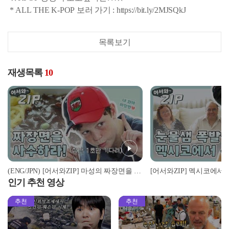
* ALL THE K-POP 보러 가기 : https://bit.ly/2MJSQkJ
목록보기
재생목록
10
(ENG/JPN) [어서와ZIP] 마성의 짜장면을 차지하기 위한 자리싸움♨ l #어서와한국은처음이지 l EP.105
인기 추천 영상
추천
추천