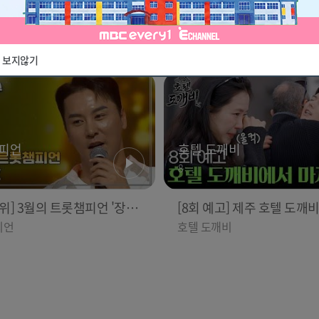
 도파민 싹 도는 모로코 야시
[예고] 친구의 배신, 이유 없
!
행… 그리고 광주 연속살인
가이드 3
히든아이
진실!
 보지않기
피언
호텔 도깨비
8
1위] 3월의 트롯챔피언 '장민
[8회 예고] 제주 호텔 도깨
은 시절 (好時節)' 앵콜 Full v
내는 마지막...
피언
호텔 도깨비