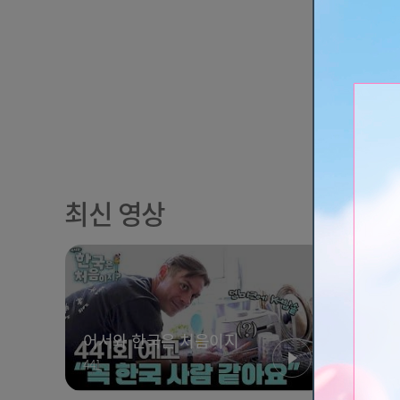
추천
추천
히든아
91
[예고] 전설의 아프리카 부족을 찾
[예고]
아서! 살아 돌아올 수 있을까...?
미스터리
히든아
최신 영상
예측 불
어서와 한국은 처음이지
위대한 
441
10