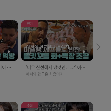
인기
어서와 한국은 처음이지
438
리아 셰
'너무 신선해서 맹맛인데...?' 이탈
리아 셰프들이 회 먹다 막장에 빠진
어서와 한국은 처음이지
1 l E
이유 l #어서와한국은처음이지 l #
인기
MBCevery1 l EP.437
추천
위대한 가이드 3