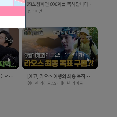
는 폭
💌쇼챔피언 600회를 축하합니다!
 사건의
ㅣ예능 MC 스페셜 축전 메시지
쇼챔피언
위대한 가이드2.5 - 대다난 가이드
9
비에서 보
[예고] 라오스 여행의 최종 목적지
는 구름...?!☁️
위대한 가이드2.5 - 대다난 가이드