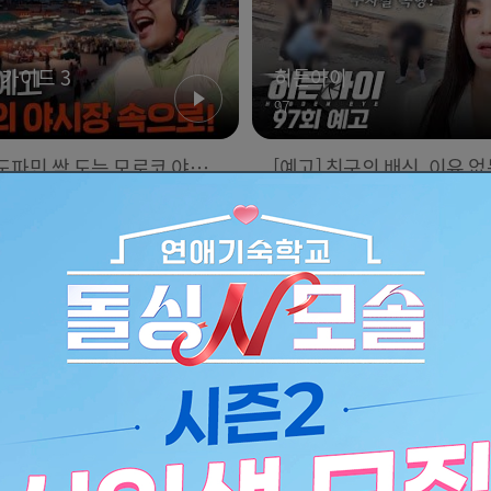
435
여고생 피살 사건④] 응급구
'먹자고 한 내가 美친 것 같아.
가이드 3
히든아이
꿈이었던 17살 이채원, 살인
맘 먹고 도전하는 산낙지 먹방!
이
어서와 한국은 처음이지
97
기가 앗아간 꿈 l #히든아이
어서와한국은처음이지 l #M
every1 l EP.93
ry1 l EP.435
 도파민 싹 도는 모로코 야시
[예고] 친구의 배신, 이유 없
!
행… 그리고 광주 연속살인
가이드 3
히든아이
진실!
추천
 한국은 처음이지
잡은 토종닭이래!!' 광양 닭구
가이드 3
히든아이
상에 푹 빠진 크리스 가족 l #
한국은 처음이지
94
국은처음이지 l #MBCeve
P.432
 죽음의 땅 다나킬! 그런데 대
[예고] 휴가지를 덮친 무차별
상치 않다?!
그리고 CCTV가 포착한 충
가이드 3
히든아이