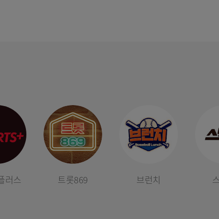
[MBC플
[공지] 2
플러스
트롯869
브런치
[공지] 