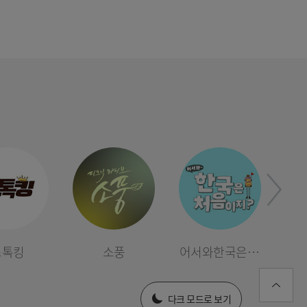
러스] 외부감사인 선임 공고
025년 재무제표
스톡킹
소풍
어서와한국은 처
스
음이지
엠비씨플러스 제33기 정기주주총회 소집 안내
다크 모드로 보기