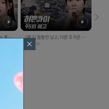
3
..' 큰
압도적인 규모‼️ 최대 규모의 부족
히든아이
 l #
시장 ‘까이 아페르’ l #위대한가이드
위대한 가이드 3
95
BCeve
3 l #MBCevery1 l EP.3
는 폭
[예고] 몸통만 남고, 다른 조각은 어
 사건의
디에..? 시화호에서 드러난 충격적
히든아이
인 토막 살인사건!
추천
어서와 한국은 처음이지
435
 범죄!
[예고] 2026 썸머스쿨 하이라이트!
격적 골프
진짜 한국을 알기 위한 특강이 펼쳐
어서와 한국은 처음이지