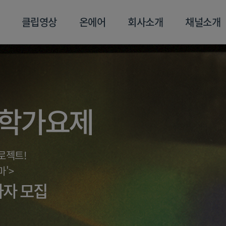
클립영상
온에어
회사소개
채널소개
영상
온에어
회사소개
채널
 대학가요제
로젝트!
마'>
참가자 모집
스포츠플러스
트롯869