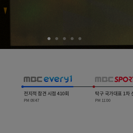
아이돌챔프
셀럽챔프
전지적 참견 시점 410회
탁구 국가대표 1차
PM 09:47
PM 11:00