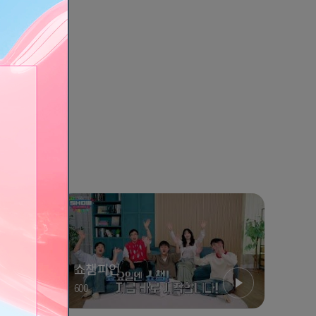
진다
쇼챔피언
600