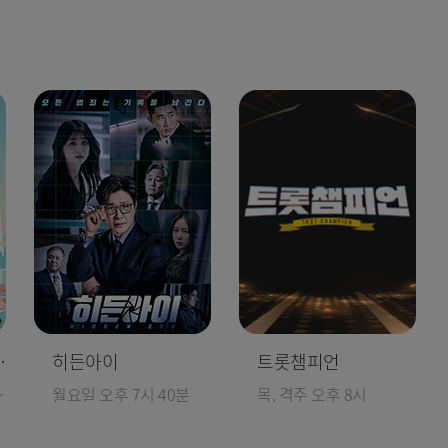
처음이지?
히든아이
트롯챔피언
분 본방송
월요일 오후 7시 40분
목, 격주 오후 8시