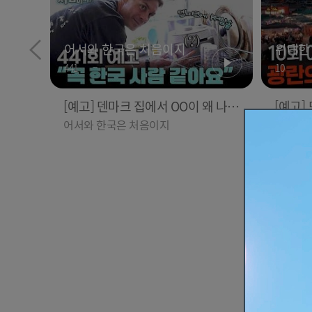
93
에티오피아 멋쟁이 머리 하고 거리
[광주 
어서와 한국은 처음이지
위대한 
활보하는 대호X무진 l #위대한가이
조사가 
히든아
441
10
드3 l #MBCevery1 l EP.6
마 장윤
인기
인기
l #MBC
[예고] 덴마크 집에서 OO이 왜 나
[예고]
와...? 이상할 정도로 한국을 사랑하
장 투어
어서와 한국은 처음이지
위대한 
는 우리 형을 제보합니다!
추천
추천
어서와
432
[대구 캐리어 살인사건③] 17살에
'오늘 
어서와 한국은 처음이지
위대한 
아버지를 폭행하고 지적장애인 아
이 한 
어서와 
438
7
내 폭행까지... 조재복의 추악한 과
어서와한
거 l #히든아이 l #MBCevery1 l EP.
ry1 l E
[예고] 미슐랭 셰프가 미쳐버린 이
[예고]
90
유! 본능이 깨어난 사건은?
호가 심
어서와 한국은 처음이지
위대한 