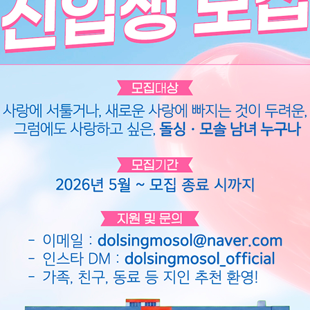
장 납치 사건!
이
 늑대 탈출 소동부터 무인관
까지... 트랙터를 이용한
이
가 위협까지!
가이드 3
히든아이
97