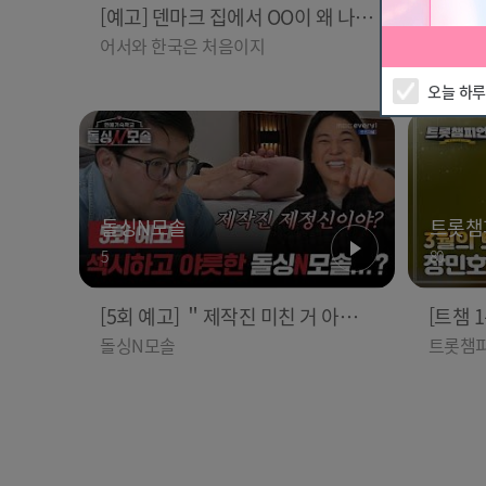
[예고] 덴마크 집에서 OO이 왜 나
[예고]
와...? 이상할 정도로 한국을 사랑하
장 투어
어서와 한국은 처음이지
위대한 
는 우리 형을 제보합니다!
오늘 하루
돌싱N모솔
트롯챔
5
80
[5회 예고] ＂제작진 미친 거 아니
[트챔 
야?＂ MC 넉살이 극대노한 레전드
호 - 좋
돌싱N모솔
트롯챔
수업 | ＜돌싱N모솔＞ 5월 12일
er.
(화) 밤 10시 MBC every1