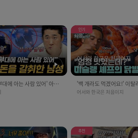
인기
이
어서와 한국은 처음이지
438
 부대에 아는 사람 있어' 아들
'백 개라도 먹겠어요!' 이탈
에게 접근한 남성 l #히든아
프들 취향저격한 K-닭발! l #어서와
이
어서와 한국은 처음이지
BCevery1 l EP.94
한국은처음이지 l #MBCevery
인기
P.437
추천
이
어서와 한국은 처음이지