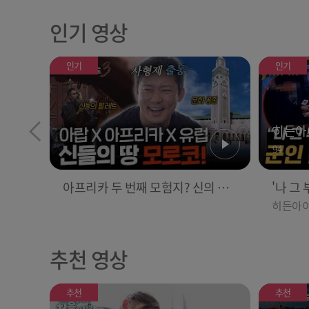
인기 영상
인기
인기
히든아
94
아프리카 두 번째 모험지? 신의 땅
'나 그
‘모로코’✈️ l #위대한가이드3 l #MB
뻘 군인
히든아
이 l #M
Cevery1 l EP.9
인기
인기
추천 영상
추천
추천
히든아