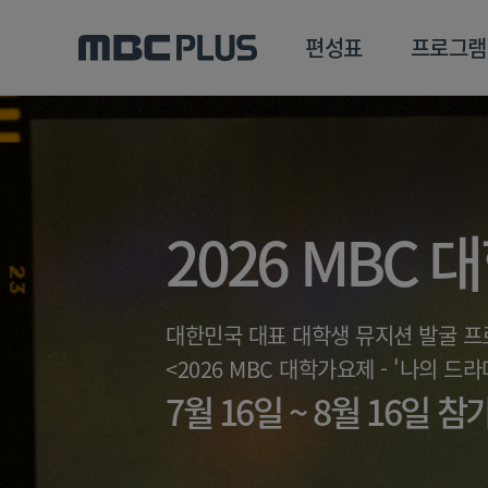
편성표
프로그램
편성표
프로그램
클립
MBC 에브리원
방영프로그램
2026 MBC
전체
MBC 스포츠+
종영프로그램
MBC 드라마넷
MBC 온
대한민국 대표 대학생 뮤지션 발굴 프
MBC 엠
<2026 MBC 대학가요제 - '나의 드라
MBC 디지털
7월 16일 ~ 8월 16일 
에브리원
ALL THE K-POP