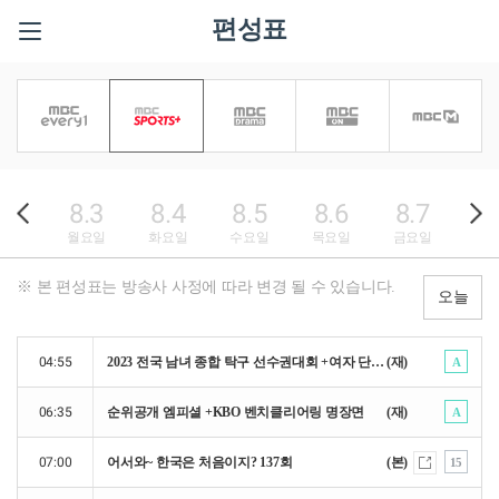
편성표
8.3
8.4
8.5
8.6
8.7
8
월요일
화요일
수요일
목요일
금요일
토
※ 본 편성표는 방송사 사정에 따라 변경 될 수 있습니다.
오늘
04:55
2023 전국 남녀 종합 탁구 선수권대회 +여자 단식 준결승, 결승
(재)
A
06:35
순위공개 엠피셜 +KBO 벤치클리어링 명장면
(재)
A
07:00
어서와~ 한국은 처음이지? 137회
(본)
15