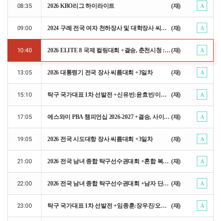
08:35
2026 KBO리그 하이라이트
(재)
A
09:00
2024 구례 전국 여자 천하장사 및 대학장사 씨름대회 +1일차
(재)
A
10:40
2026 ELITE 8 국제 컬링대회 +결승, 춘천시청 : 전북도청
(재)
A
13:05
2026 대통령기 전국 장사 씨름대회 +3일차
(재)
A
15:10
탁구 국가대표 1차 선발전 +신유빈:윤효빈/이은혜:전지희/김나영:신유빈
(재)
A
17:05
에스와이 PBA 챔피언십 2026-2027 +결승, 사이그너 : T.응우옌
(재)
A
19:05
2026 전국 시도대항 장사 씨름대회 +3일차
(재)
A
21:00
2026 전국 남녀 종합 탁구선수권대회 +혼합 복식 결승, 주천희/조승민:신유빈:임종훈
(재)
A
22:00
2026 전국 남녀 종합 탁구선수권대회 +남자 단식 결승, 박규현 : 오준성
(재)
A
23:00
탁구 국가대표 1차 선발전 +임종훈:장우진/오준성:안재현/전지희:신유빈
(재)
A