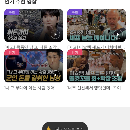
인기 추천 영상
추천
추천
[예고] 몸통만 남고, 다른 조각은 어디에..? 시화호에서 드러난 충격적인 토막 살인사건!
[예고] 미슐랭 셰프가 미쳐버린 이유! 본능이 깨어난 사건은?
인기
인기
'나 그 부대에 아는 사람 있어' 아들뻘 군인에게 접근한 남성 l #히든아이 l #MBCevery1 l EP.94
'너무 신선해서 맹맛인데...?' 이탈리아 셰프들이 회 먹다 막장에 빠진 이유 l #어서와한국은처음이지 l #MBCevery1 l EP.437
다크 모드로 보기