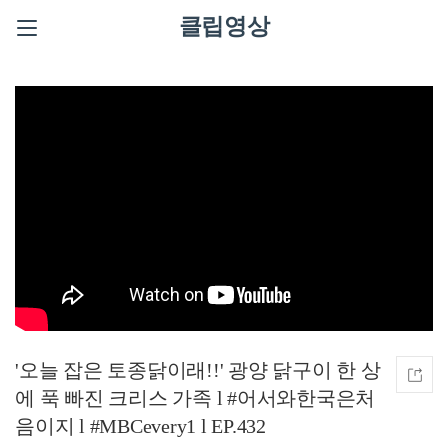
클립영상
'오늘 잡은 토종닭이래!!' 광양 닭구이 한 상
에 푹 빠진 크리스 가족 l #어서와한국은처
음이지 l #MBCevery1 l EP.432