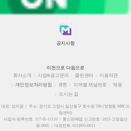
공지사항
이전으로
다음으로
회사소개
사업&광고문의
클린센터
이용약관
개인정보처리방침
큐톤
지역별 채널번호
채용
오시는 길
대표: 강지웅 | 주소: 경기도 고양시 일산동구 호수로 596 (장항동 MBC드
림센터)
사업자 등록번호: 117-81-11110 | 통신판매업 신고번호: 2015-고양일산
동-0865 | 대표전화: 031)995-0011