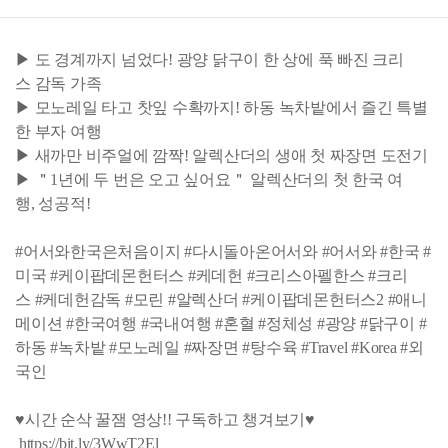
▶ 도 경계까지 넘었다! 광양 닭구이 한 상에 푹 빠진 크리
스 감독 가족
▶ 모노레일 타고 찻잎 수확까지! 하동 녹차밭에서 즐긴 특별
한 부자 여행
▶ 새까만 비주얼에 깜짝! 알렉산더의 생애 첫 짜장면 도전기
▶ ＂1년에 두 번은 오고 싶어요＂ 알렉산더의 첫 한국 여
행, 성공적!
#어서와한국은처음이지 #다시돌아온어서와 #어서와 #한국 #
미국 #케이팝데몬헌터스 #케데헌 #크리스아펠한스 #크리
스 #케데헌감독 #모린 #알렉산더 #케이팝데몬헌터스2 #애니
메이션 #한국여행 #국내여행 #혼혈 #정체성 #광양 #닭구이 #
하동 #녹차밭 #모노레일 #짜장면 #탕수육 #Travel #Korea #외
국인
♥시간 순삭 꿀잼 영상!! 구독하고 챙겨보기♥
https://bit.ly/3WwT2El