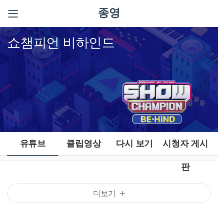
종영
쇼챔피언 비하인드
유튜브
클립영상
다시 보기
시청자 게시
판
더보기