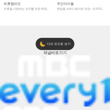
트롯챔피언
주간아이돌
트롯을 사랑하는 모두를 위한 축제,
현장을 브로드웨이로 만든✨ KATSEYE
2024 트롯챔피언 어워즈 l <트롯챔피언
의 노래방 타임🎤
> 55회 l 12월 19일 (목) 저녁 8시 MBC
ON 방송 [예고]
다크 모드로 보기
채널
바로가기