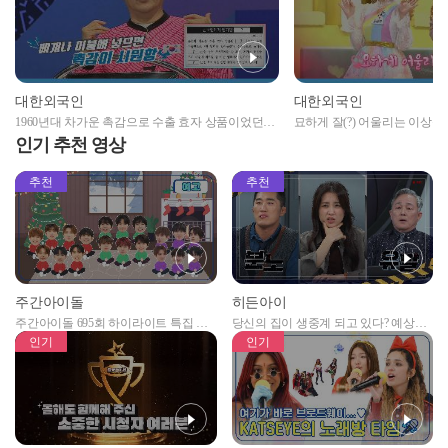
대한외국인
대한외국인
1960년대 차가운 촉감으로 수출 효자 상품이었던
묘하게 잘(?) 어울리는 이상
OO은?
인기 추천 영상
추천
추천
주간아이돌
히든아이
주간아이돌 695회 하이라이트 특집 남
당신의 집이 생중계 되고 있다? 예상치
자아이돌편 예고
못한 곳에서 일어나는 불법촬영 범죄!
인기
인기