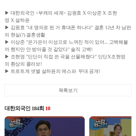
▶ 대한외국인 <부캐의 세계> 김원효 X 이상준 X 조현
영 X 설하윤
▶ 김원효 "내 명의로 된 거 휴대폰 하나다" 결혼 12년 차 남편
의 현실(?) 결혼생활
▶ 이상준 "은가은이 이성으로 느껴진 적이 있어... 고백해볼
까 했지만 안 받아줄 것 같았다" 솔직 고백!
▶ 조현영 "딘딘이 직접 쓴 곡을 선물해줬다" 딘딘X조현영
의 환상의 콜라보!
▶ 트로트계 샛별 설하윤의 에스파
무대 공개!
목록보기
대한외국인 184회
10