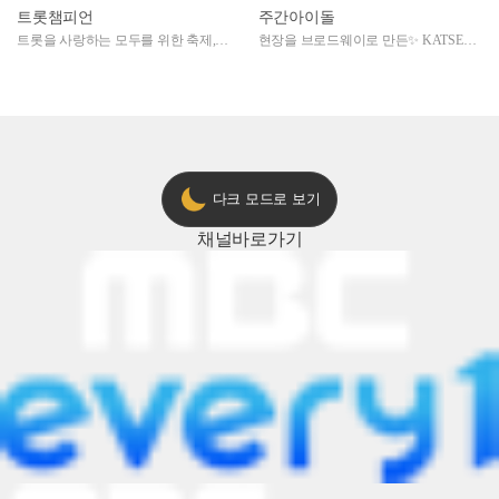
트롯챔피언
주간아이돌
트롯을 사랑하는 모두를 위한 축제,
현장을 브로드웨이로 만든✨ KATSEYE
2024 트롯챔피언 어워즈 l <트롯챔피언
의 노래방 타임🎤
> 55회 l 12월 19일 (목) 저녁 8시 MBC
ON 방송 [예고]
다크 모드로 보기
채널
바로가기