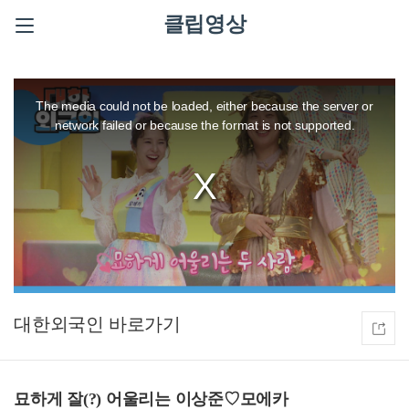
클립영상
This
is
a
The media could not be loaded, either because the server or
modal
window.
network failed or because the format is not supported.
대한외국인
묘하게 잘(?) 어울리는 이상준♡모에카