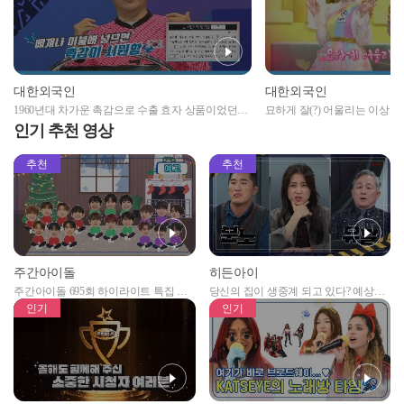
대한외국인
대한외국인
1960년대 차가운 촉감으로 수출 효자 상품이었던
묘하게 잘(?) 어울리는 이상
OO은?
인기 추천 영상
추천
추천
주간아이돌
히든아이
주간아이돌 695회 하이라이트 특집 남
당신의 집이 생중계 되고 있다? 예상치
자아이돌편 예고
못한 곳에서 일어나는 불법촬영 범죄!
인기
인기