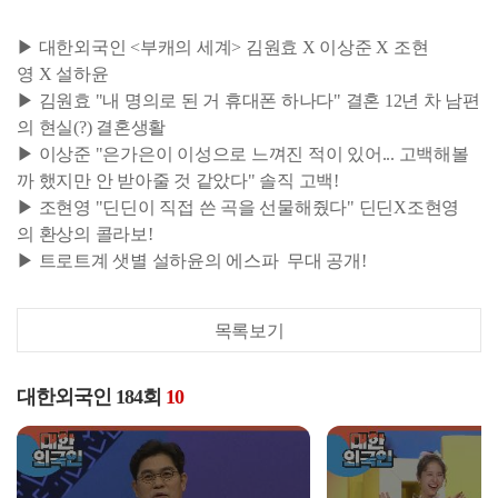
▶ 대한외국인 <부캐의 세계> 김원효 X 이상준 X 조현
영 X 설하윤
▶ 김원효 "내 명의로 된 거 휴대폰 하나다" 결혼 12년 차 남편
의 현실(?) 결혼생활
▶ 이상준 "은가은이 이성으로 느껴진 적이 있어... 고백해볼
까 했지만 안 받아줄 것 같았다" 솔직 고백!
▶ 조현영 "딘딘이 직접 쓴 곡을 선물해줬다" 딘딘X조현영
의 환상의 콜라보!
▶ 트로트계 샛별 설하윤의 에스파
무대 공개!
목록보기
대한외국인 184회
10