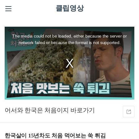
클립영상
This
is
a
The media could not be loaded, either because the server or
modal
window.
network failed or because the format is not supported.
어서와 한국은 처음이지
한국살이 15년차도 처음 먹어보는 쑥 튀김