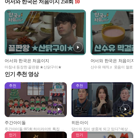
어서와 한국은 처음이지 250회
10
어서와 한국은 처음이지
어서와 한국은 처음이지
마침내 등장한 끝판왕 ★산닭구이★
산수유 매직♬ 웃음이 절로 
인기 추천 영상
추천
추천
주간아이돌
히든아이
주간아이돌 695회 하이라이트 특집 남
당신의 집이 생중계 되고 있다? 예상치
자아이돌편 예고
못한 곳에서 일어나는 불법촬영 범죄!
인기
인기