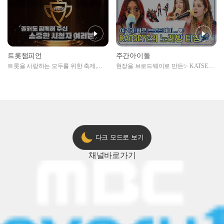
트롯챔피언
주간아이돌
트롯을 사랑하는 모두를 위한 축제,
현장을 브로드웨이로 만든✨ KATSEYE
2024 트롯챔피언 어워즈 l <트롯챔피언
의 노래방 타임🎤
> 55회 l 12월 19일 (목) 저녁 8시 MBC
ON 방송 [예고]
다크 모드로 보기
채널
바로가기