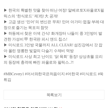
▶ 한국의 특별한 맛을 찾아 떠난 여정! 알베르토X파올로X필
릭스의 ‘한식로드’ 제3탄 大 공개!
▶ 고급 생선 ‘민어’의 변신은 무죄! 민어 아가미·껍질·부레·대
창으로 즐기는 목포의 참맛
▶ 하동에서 찾은 이색 간식! 화개장터 나들이 중 3인방이 발
견한 가성비 甲 한국판 피시 앤드 칩스!
▶ 미식로드 3인방 국물까지 ALL CLEAR! 섬진강에서 갓 잡
아 올린 영롱한 빛깔의 다슬기 수제비 먹방
▶ 미식로드 사상 최고 난이도 ‘닭 육회’ 등장! 상상초월 요리
의 등장에 충격에 빠진 파올로와 필릭스..?!
#MBCevery1 #어서와한국은처음이지 #어한국 #미식로드 #쑥
튀김
목록보기