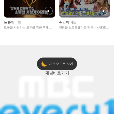
트롯챔피언
주간아이돌
트롯을 사랑하는 모두를 위한 축제,
현장을 브로드웨이로 만든✨ KATSEYE
2024 트롯챔피언 어워즈 l <트롯챔피언
의 노래방 타임🎤
> 55회 l 12월 19일 (목) 저녁 8시 MBC
ON 방송 [예고]
다크 모드로 보기
채널
바로가기