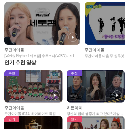
주간아이돌
주간아이돌
[Weekly Playlist+ l 세로캠] 우주소녀(WJSN) -
♬ l
주간아이돌 다음 주 실루엣 예
EP.569
인기 추천 영상
추천
추천
주간아이돌
히든아이
주간아이돌 695회 하이라이트 특집 남
당신의 집이 생중계 되고 있다? 예상치
자아이돌편 예고
못한 곳에서 일어나는 불법촬영 범죄!
인기
인기