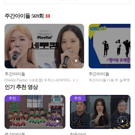
주간아이돌 569회
10
주간아이돌
주간아이돌
[Weekly Playlist+ l 세로캠] 우주소녀(WJSN) -
♬ l
주간아이돌 다음 주 실루엣 예
EP.569
인기 추천 영상
추천
추천
주간아이돌
히든아이