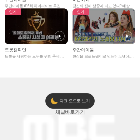
주간아이돌 695회 하이라이트 특집 남
당신의 집이 생중계 되고 있다? 예상치
자아이돌편 예고
못한 곳에서 일어나는 불법촬영 범죄!
인기
인기
트롯챔피언
주간아이돌
트롯을 사랑하는 모두를 위한 축제,
현장을 브로드웨이로 만든✨ KATSEYE
2024 트롯챔피언 어워즈 l <트롯챔피언
의 노래방 타임🎤
> 55회 l 12월 19일 (목) 저녁 8시 MBC
ON 방송 [예고]
다크 모드로 보기
채널
바로가기