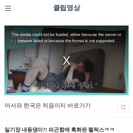
클립영상
This
is
a
The media could not be loaded, either because the server or
modal
window.
network failed or because the format is not supported.
어서와 한국은 처음이지
일기장 내동댕이?! 피곤함에 흑화된 펠릭스ㅋㅋ