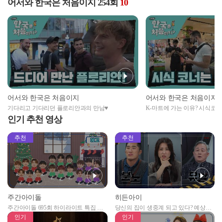
어서와 한국은 처음이지 254회
10
어서와 한국은 처음이지
어서와 한국은 처음이지
기다리고 기다리던 플로리안과의 만남♥
K-마트에 가는 이유? 시식코
인기 추천 영상
추천
추천
주간아이돌
히든아이
주간아이돌 695회 하이라이트 특집 남
당신의 집이 생중계 되고 있다? 예상치
자아이돌편 예고
못한 곳에서 일어나는 불법촬영 범죄!
인기
인기