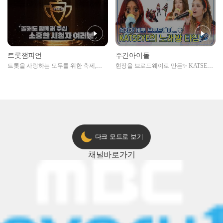
트롯챔피언
주간아이돌
트롯을 사랑하는 모두를 위한 축제,
현장을 브로드웨이로 만든✨ KATSEYE
2024 트롯챔피언 어워즈 l <트롯챔피언
의 노래방 타임🎤
> 55회 l 12월 19일 (목) 저녁 8시 MBC
ON 방송 [예고]
다크 모드로 보기
채널
바로가기