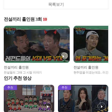
목록보기
전설끼리 홀인원 3회
10
전설끼리 홀인원
전설끼리 홀인원
전설들의 그때 그 시절 이야기
현주엽을 이겼는데요.. 이긴 
인기 추천 영상
추천
추천