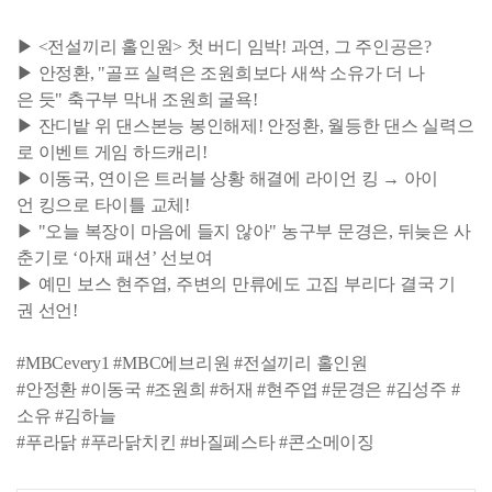
▶ <전설끼리 홀인원> 첫 버디 임박! 과연, 그 주인공은?
▶ 안정환, "골프 실력은 조원희보다 새싹 소유가 더 나
은 듯" 축구부 막내 조원희 굴욕!
▶ 잔디밭 위 댄스본능 봉인해제! 안정환, 월등한 댄스 실력으
로 이벤트 게임 하드캐리!
▶ 이동국, 연이은 트러블 상황 해결에 라이언 킹 → 아이
언 킹으로 타이틀 교체!
▶ "오늘 복장이 마음에 들지 않아" 농구부 문경은, 뒤늦은 사
춘기로 ‘아재 패션’ 선보여
▶ 예민 보스 현주엽, 주변의 만류에도 고집 부리다 결국 기
권 선언!
#MBCevery1 #MBC에브리원 #전설끼리 홀인원
#안정환 #이동국 #조원희 #허재 #현주엽 #문경은 #김성주 #
소유 #김하늘
#푸라닭 #푸라닭치킨 #바질페스타 #콘소메이징