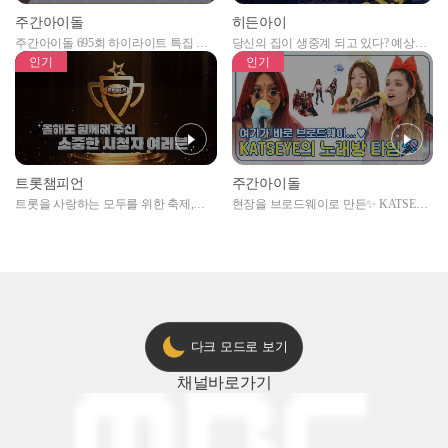
주간아이돌
히든아이
주간아이돌 695회 하이라이트 특집 남
당신의 집이 생중계 되고 있다? 예상치
자아이돌편 예고
못한 곳에서 일어나는 불법촬영 범죄!
인기
인기
트롯챔피언
주간아이돌
트롯을 사랑하는 모두를 위한 축제,
현장을 브로드웨이로 만든✨ KATSEYE
2024 트롯챔피언 어워즈 l <트롯챔피언
의 노래방 타임🎤
> 55회 l 12월 19일 (목) 저녁 8시 MBC
ON 방송 [예고]
다크 모드로 보기
채널
바로가기