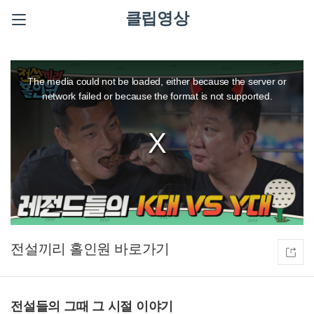
클립영상
This
is
a
The media could not be loaded, either because the server or
modal
window.
network failed or because the format is not supported.
전설끼리 홀인원
전설들의 그때 그 시절 이야기