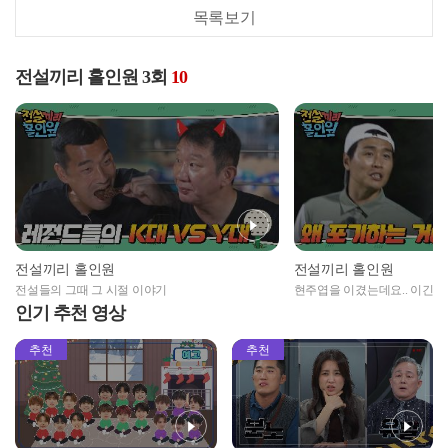
목록보기
전설끼리 홀인원 3회
10
전설끼리 홀인원
전설끼리 홀인원
전설들의 그때 그 시절 이야기
현주엽을 이겼는데요.. 이긴 
인기 추천 영상
추천
추천