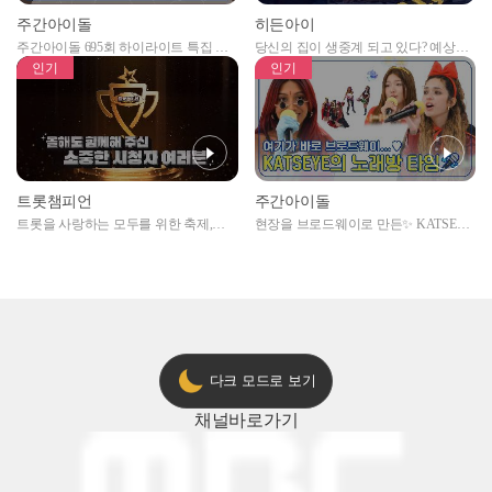
주간아이돌
히든아이
주간아이돌 695회 하이라이트 특집 남
당신의 집이 생중계 되고 있다? 예상치
자아이돌편 예고
못한 곳에서 일어나는 불법촬영 범죄!
인기
인기
트롯챔피언
주간아이돌
트롯을 사랑하는 모두를 위한 축제,
현장을 브로드웨이로 만든✨ KATSEYE
2024 트롯챔피언 어워즈 l <트롯챔피언
의 노래방 타임🎤
> 55회 l 12월 19일 (목) 저녁 8시 MBC
ON 방송 [예고]
다크 모드로 보기
채널
바로가기