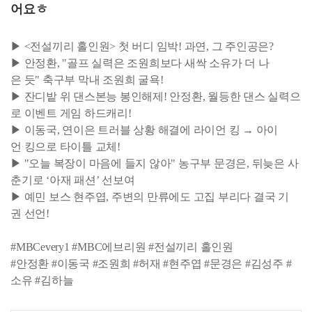
어요ㅎ
▶ <전설끼리 홀인원> 첫 버디 임박! 과연, 그 주인공은?
▶ 안정환, "골프 실력은 조원희보다 새싹 소유가 더 나
은 듯" 축구부 막내 조원희 굴욕!
▶ 잔디밭 위 댄스본능 봉인해제! 안정환, 월등한 댄스 실력으
로 이벤트 게임 하드캐리!
▶ 이동국, 연이은 트러블 상황 해결에 라이언 킹 → 아이
언 킹으로 타이틀 교체!
▶ "오늘 복장이 마음에 들지 않아" 농구부 문경은, 뒤늦은 사
춘기로 ‘아재 패션’ 선보여
▶ 예민 보스 현주엽, 주변의 만류에도 고집 부리다 결국 기
권 선언!
#MBCevery1 #MBC에브리원 #전설끼리 홀인원
#안정환 #이동국 #조원희 #허재 #현주엽 #문경은 #김성주 #
소유 #김하늘