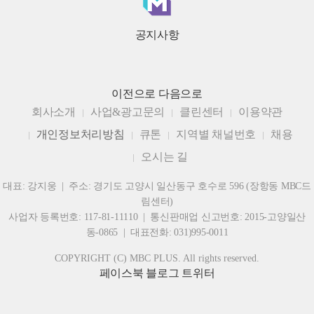
공지사항
이전으로
다음으로
회사소개
사업&광고문의
클린센터
이용약관
개인정보처리방침
큐톤
지역별 채널번호
채용
오시는 길
대표: 강지웅 | 주소: 경기도 고양시 일산동구 호수로 596 (장항동 MBC드
림센터)
사업자 등록번호: 117-81-11110 | 통신판매업 신고번호: 2015-고양일산
동-0865 | 대표전화: 031)995-0011
COPYRIGHT (C) MBC PLUS. All rights reserved.
페이스북
블로그
트위터