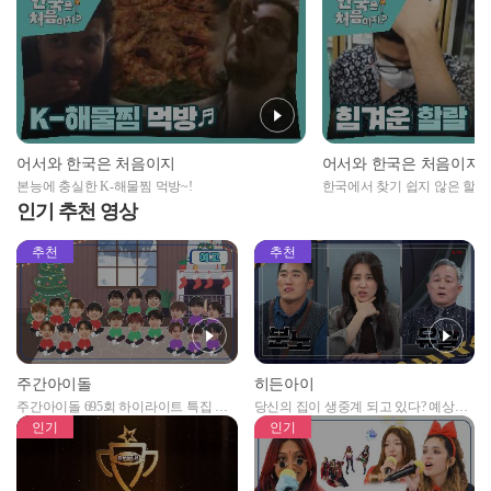
어서와 한국은 처음이지
어서와 한국은 처음이지
본능에 충실한 K-해물찜 먹방~!
한국에서 찾기 쉽지 않은 할랄
인기 추천 영상
추천
추천
주간아이돌
히든아이
주간아이돌 695회 하이라이트 특집 남
당신의 집이 생중계 되고 있다? 예상치
자아이돌편 예고
못한 곳에서 일어나는 불법촬영 범죄!
인기
인기