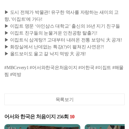
▶ 도시 전체가 박물관! 유구한 역사를 자랑하는 새미의 고
향, '이집트'에 가다!
▶ 이집트 명문 ‘아인샴스 대학교’ 출신의 16년 지기 친구들
▶ 이집트 친구들의 눈물겨운 인천공항 탈출기!
▶ 이집트식 삼계탕?! 고대부터 내려온 전통 보양식 大 공개!
▶ 화장실에서 난데없는 특강(?)이 펼쳐진 사연은?!
▶ 올드보이도 울고 갈 낙지 먹방 大 공개!
#MBCevery1 #어서와한국은처음이지 #어한국 #이집트 #해물
찜 #먹방
목록보기
어서와 한국은 처음이지 256회
10