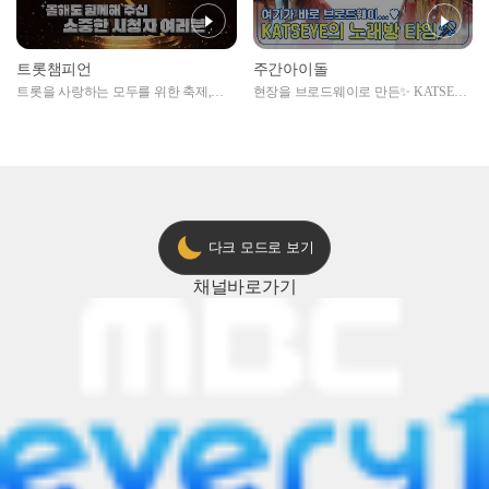
트롯챔피언
주간아이돌
트롯을 사랑하는 모두를 위한 축제,
현장을 브로드웨이로 만든✨ KATSEYE
2024 트롯챔피언 어워즈 l <트롯챔피언
의 노래방 타임🎤
> 55회 l 12월 19일 (목) 저녁 8시 MBC
ON 방송 [예고]
다크 모드로 보기
채널
바로가기