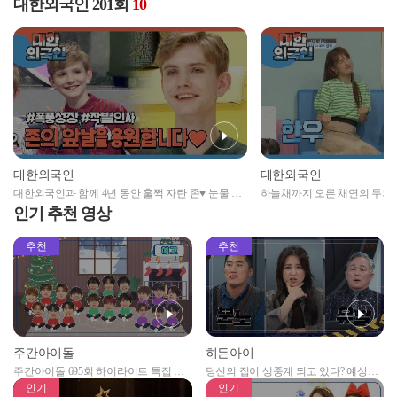
대한외국인 201회
10
대한외국인
대한외국인
대한외국인과 함께 4년 동안 훌쩍 자란 존♥ 눈물 바
하늘채까지 오른 채연의 두뇌 풀
다가 된 존과의 작별인사
채연 최종 승부의 승자팀은?!
인기 추천 영상
추천
추천
주간아이돌
히든아이
주간아이돌 695회 하이라이트 특집 남
당신의 집이 생중계 되고 있다? 예상치
자아이돌편 예고
못한 곳에서 일어나는 불법촬영 범죄!
인기
인기