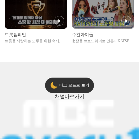
트롯챔피언
주간아이돌
트롯을 사랑하는 모두를 위한 축제,
현장을 브로드웨이로 만든✨ KATSEYE
2024 트롯챔피언 어워즈 l <트롯챔피언
의 노래방 타임🎤
> 55회 l 12월 19일 (목) 저녁 8시 MBC
ON 방송 [예고]
다크 모드로 보기
채널
바로가기