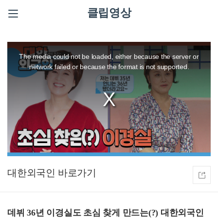
클립영상
This
is
a
The media could not be loaded, either because the server or
modal
window.
network failed or because the format is not supported.
대한외국인
데뷔 36년 이경실도 초심 찾게 만드는(?) 대한외국인