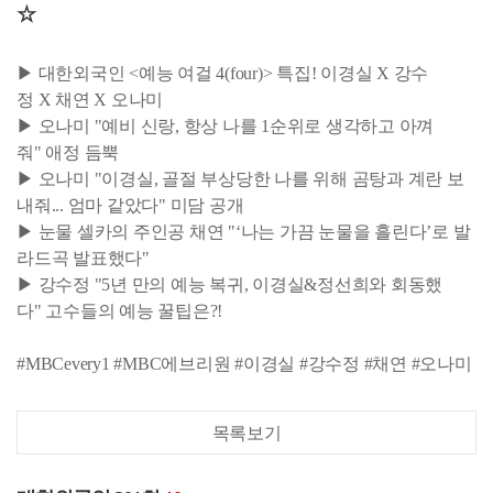
☆
▶ 대한외국인 <예능 여걸 4(four)> 특집! 이경실 X 강수
정 X 채연 X 오나미
▶ 오나미 "예비 신랑, 항상 나를 1순위로 생각하고 아껴
줘" 애정 듬뿍
▶ 오나미 "이경실, 골절 부상당한 나를 위해 곰탕과 계란 보
내줘... 엄마 같았다" 미담 공개
▶ 눈물 셀카의 주인공 채연 "‘나는 가끔 눈물을 흘린다’로 발
라드곡 발표했다"
▶ 강수정 "5년 만의 예능 복귀, 이경실&정선희와 회동했
다" 고수들의 예능 꿀팁은?!
#MBCevery1 #MBC에브리원 #이경실 #강수정 #채연 #오나미
목록보기