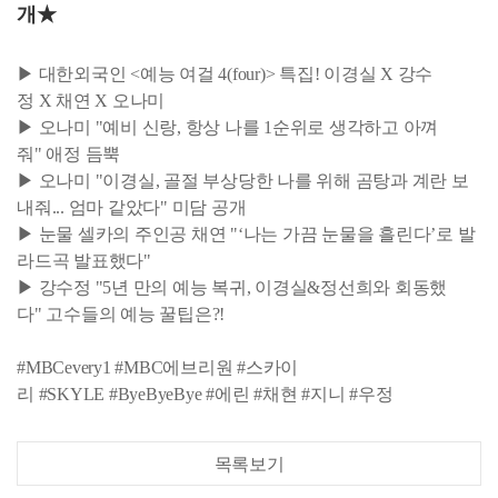
개★
▶ 대한외국인 <예능 여걸 4(four)> 특집! 이경실 X 강수
정 X 채연 X 오나미
▶ 오나미 "예비 신랑, 항상 나를 1순위로 생각하고 아껴
줘" 애정 듬뿍
▶ 오나미 "이경실, 골절 부상당한 나를 위해 곰탕과 계란 보
내줘... 엄마 같았다" 미담 공개
▶ 눈물 셀카의 주인공 채연 "‘나는 가끔 눈물을 흘린다’로 발
라드곡 발표했다"
▶ 강수정 "5년 만의 예능 복귀, 이경실&정선희와 회동했
다" 고수들의 예능 꿀팁은?!
#MBCevery1 #MBC에브리원 #스카이
리 #SKYLE #ByeByeBye #에린 #채현 #지니 #우정
목록보기