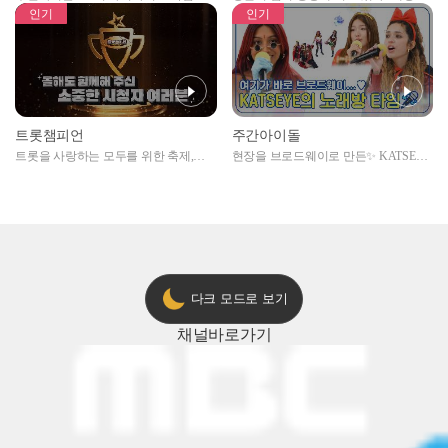
자아이돌편 예고
못한 곳에서 일어나는 불법촬영 범죄!
인기
인기
트롯챔피언
주간아이돌
트롯을 사랑하는 모두를 위한 축제,
현장을 브로드웨이로 만든✨ KATSEYE
2024 트롯챔피언 어워즈 l <트롯챔피언
의 노래방 타임🎤
> 55회 l 12월 19일 (목) 저녁 8시 MBC
ON 방송 [예고]
다크 모드로 보기
채널
바로가기