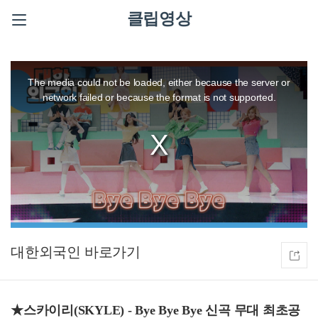
클립영상
This
is
a
The media could not be loaded, either because the server or
modal
window.
network failed or because the format is not supported.
대한외국인
★스카이리(SKYLE) - Bye Bye Bye 신곡 무대 최초공