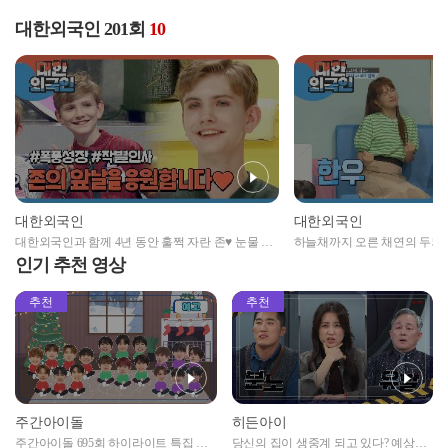
대한외국인 201회
10
대한외국인
대한외국인
대한외국인과 함께 4년 동안 훌쩍 자란 존♥ 눈물 바
하늘채까지 오른 채연의 두뇌 풀
다가 된 존과의 작별인사
채연 최종 승부의 승자팀은?!
인기 추천 영상
추천
추천
주간아이돌
히든아이
주간아이돌 695회 하이라이트 특집 남
당신의 집이 생중계 되고 있다? 예상치