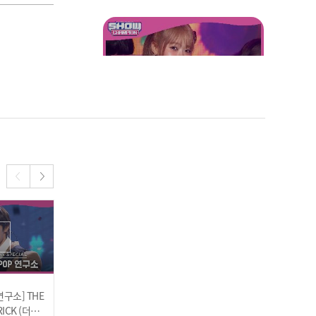
한 무대♥
[SOLO HOT DEBUT] Choi
Yoojung - Sunflower(P.E.
L) (최유정 - 선플라워)
[SOLO HOT DEBUT] Choi
Yoojung - OWL (최유정 -
연구소] THE
[쇼챔 K-POP 연구소] NMI
[쇼챔 K-POP 연구소] Dre
아울)
RICK (더보
XX - DICE (엔믹스 - 다이
amcatcher - Scream (드