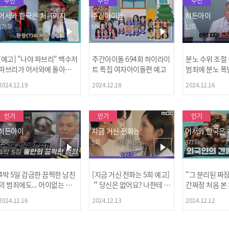
추천
추천
추천
어서와 한국은 처음이지
주간아이돌
히든아이
378회
694회
12회
[예고] "나야 파브리" 백수저
주간아이돌 694회 하이라이
분노 수위 조절
파브리가 어서와에 돌아왔
트 특집 여자아이돌편 예고
범죄에 분노 폭
다! 파브리&레오의 환장(?)
2024.12.19
2024.12.18
2024.12.16
케미 식재료투어!
인기
인기
인기
히든아이
지금 거신 전화는
어서와 한국은
12회
5회
377회
4박 5일 감금한 끔찍한 남친
[지금 거신 전화는 5회 예고]
"그 분리된 짜
[MBC플
의 범죄에도... 어이없는 처
＂당신은 없어요? 나한테 감
간짜장 처음 본
벌에 걱정과 분노를 느낀 출
추고 있는 거＂
ㅋㅋㅋㅋ
2024.12.16
2024.12.13
2024.12.12
연자들🔥🔥🔥
[공지] 2