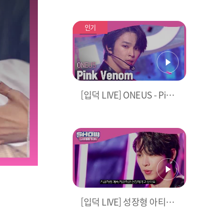
C 모음.zip (NMIXX 설윤, A
SRTO 문빈&산하) | Show
Champion | EP.551
인기
[입덕 LIVE] ONEUS - Pink
Venom (원곡 : BLACKPIN
K) (원어스 - 핑크 베놈)
[입덕 LIVE] 성장형 아티스
트 원어스가 보여주는 특별