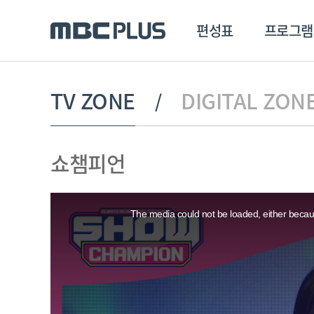
편성표
프로그램
편성표
프로그램
클립
TV ZONE
DIGITAL ZON
MBC 에브리원
방영프로그램
전체
쇼챔피언
MBC 스포츠+
종영프로그램
MBC 드라마넷
This
MBC 온
is
a
The media could not be loaded, either becaus
modal
MBC 엠
window.
MBC 디지털
에브리원
ALL THE K-POP