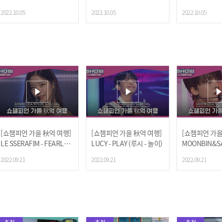
- 배드 드림) (배진영 엔딩 v
lue Hour(Dance Break V
이즈 - 메버릭)
2022.10.05
2022.10.05
2022.10.05
er.)
er.) (투모로우바이투게더 -
5시 53분의 하늘에서 발견
한 너와 나) (범규 엔딩 ve
r.)
[쇼챔피언 가을 秋억 여행]
[쇼챔피언 가을 秋억 여행]
[쇼챔피언 가을
LE SSERAFIM - FEARLES
LUCY - PLAY (루시 - 놀이)
MOONBIN&S
S (르세라핌 - 피어리스)
RO) - WHO
2022.09.21
2022.09.21
2022.09.21
스트로) - 후)