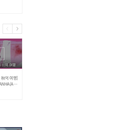
스)
림캐쳐 - 스크림)
2022.10.05
2022.10.05
[COMEBACK] NMIXX - DIC
E (엔믹스 - 다이스)
 秋억 여행]
[쇼챔피언 가을 秋억 여행]
[쇼챔피언 가을 秋억 여행]
ANHA(AST
YUQI - Giant(Band Ver.)
KIM JAE HWAN - Your Sh
 (문빈&산하(아
+ Bonnie & Clyde(Band
ampoo Scent In The Flo
2022.09.21
2022.09.21
Ver.) (우기((여자)아이들) -
wers (김재환 - 흔들리는
자이언트 + 보니 & 클라이
꽃들 속에서 네 샴푸향이
ONEUS - Same Scent (원
드)
느껴진거야(원곡: 장범준))
어스 - 새임 센트)