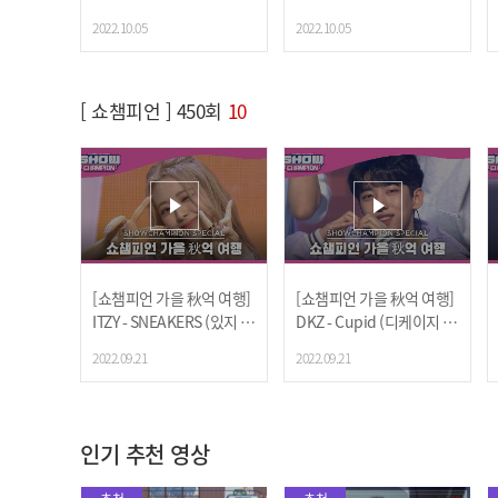
타엑스 - 판타지아) (아이엠
터 라이크) (레이 엔딩 ver.)
2022.10.05
2022.10.05
엔딩 ver.)
[ 쇼챔피언 ] 450회
10
[쇼챔피언 가을 秋억 여행]
[쇼챔피언 가을 秋억 여행]
ITZY - SNEAKERS (있지 -
DKZ - Cupid (디케이지 -
스니커즈)
사랑도둑)
2022.09.21
2022.09.21
인기 추천 영상