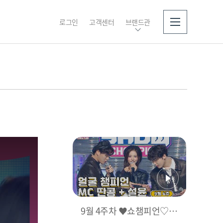
로그인
고객센터
브랜드관
소개
9월 4주차 ♥쇼챔피언♡ M