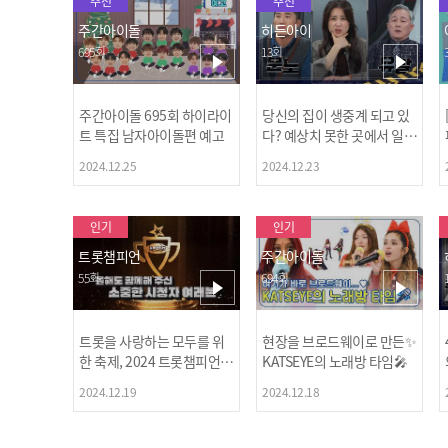
추천
추천
주간아이돌
히든아이
695회
13회
주간아이돌 695회 하이라이
당신의 집이 생중계 되고 있
트 특집 남자아이돌편 예고
다? 예상치 못한 곳에서 일어
나는 불법촬영 범죄!
2024.12.25
2024.12.23
인기
인기
트롯챔피언
주간아이돌
55회
694회
트롯을 사랑하는 모두를 위
현장을 브로드웨이로 만든✨
한 축제, 2024 트롯챔피언
KATSEYE의 노래방 타임🎤
어워즈 l <트롯챔피언> 55회
2024.12.19
2024.12.18
l 12월 19일 (목) 저녁 8시 M
BC ON 방송 [예고]