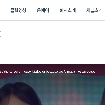
클립영상
온에어
회사소개
채널소개
영상
온에어
회사소개
채널
E
e the server or network failed or because the format is not supported.
스포츠플러스
트롯869