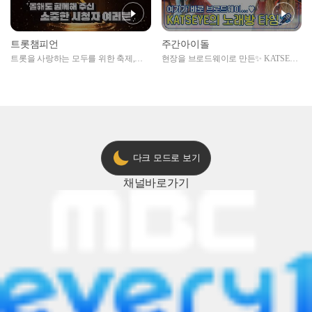
트롯챔피언
주간아이돌
트롯을 사랑하는 모두를 위한 축제,
현장을 브로드웨이로 만든✨ KATSEYE
2024 트롯챔피언 어워즈 l <트롯챔피언
의 노래방 타임🎤
> 55회 l 12월 19일 (목) 저녁 8시 MBC
ON 방송 [예고]
다크 모드로 보기
채널
바로가기