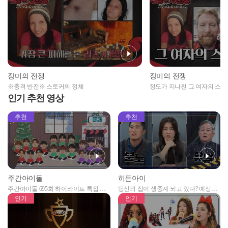
장미의 전쟁
장미의 전쟁
※충격 반전※ 스토커의 정체
정도가 지나친 그 여자의 스토
인기 추천 영상
추천
추천
주간아이돌
히든아이
주간아이돌 695회 하이라이트 특집 남
당신의 집이 생중계 되고 있다? 예상치
자아이돌편 예고
못한 곳에서 일어나는 불법촬영 범죄!
인기
인기