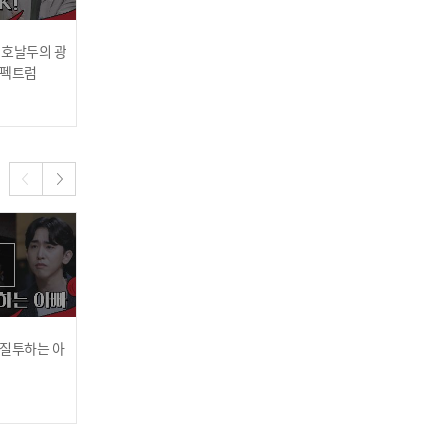
? 호날두의 광
1842억 복권 당첨된 천사
우정과 사랑보다 중요했던
스펙트럼
부부의 추악한 민낯
돈💰
2023.02.06
2023.02.06
데이트 비용을 돌려달라는
전 남친
 질투하는 아
사랑과 관심을 채워줄 여자
'케첩' 덕에 살아나 스타가
흔들린 우정의 씁쓸한 결말
를 만난 남자
된 여자
2022.10.03
2022.10.03