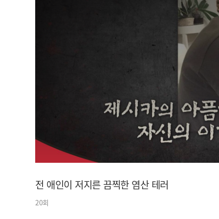
아이돌챔프
셀럽챔프
전 애인이 저지른 끔찍한 염산 테러
20회