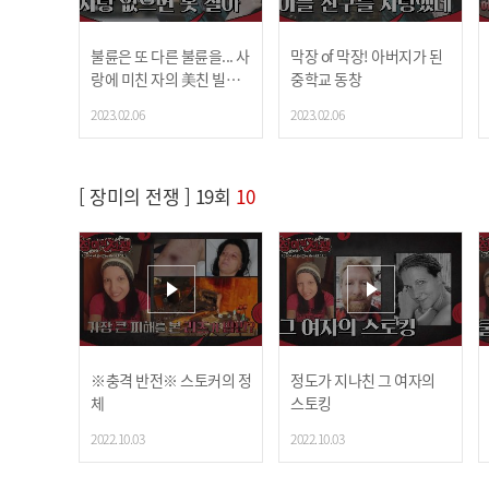
불륜은 또 다른 불륜을... 사
막장 of 막장! 아버지가 된
랑에 미친 자의 美친 빌드
중학교 동창
업
2023.02.06
2023.02.06
[ 장미의 전쟁 ] 19회
10
※충격 반전※ 스토커의 정
정도가 지나친 그 여자의
체
스토킹
2022.10.03
2022.10.03