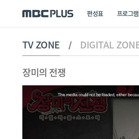
편성표
프로그램
편성표
프로그램
클립
TV ZONE
DIGITAL ZON
MBC 에브리원
방영프로그램
전체
장미의 전쟁
MBC 스포츠+
종영프로그램
MBC 드라마넷
This
MBC 온
is
a
The media could not be loaded, either becaus
modal
MBC 엠
window.
MBC 디지털
에브리원
ALL THE K-POP