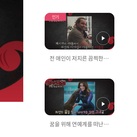
겨낸 여자
인기
전 애인이 저지른 끔찍한 염
산 테러
꿈을 위해 연예계를 떠난 여
자