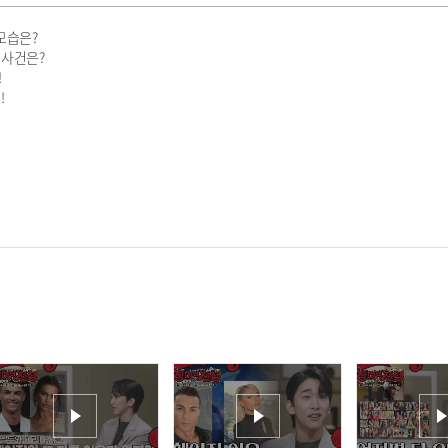
모습은?
 사건은?
!
!