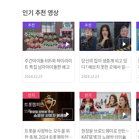
인기 추천 영상
추천
추천
주간아이돌
히든아이
695회
13회
주간아이돌 695회 하이라이
당신의 집이 생중계 되고 있
트 특집 남자아이돌편 예고
다? 예상치 못한 곳에서 일어
나는 불법촬영 범죄!
2024.12.25
2024.12.23
인기
인기
트롯챔피언
주간아이돌
55회
694회
트롯을 사랑하는 모두를 위
현장을 브로드웨이로 만든✨
한 축제, 2024 트롯챔피언
KATSEYE의 노래방 타임🎤