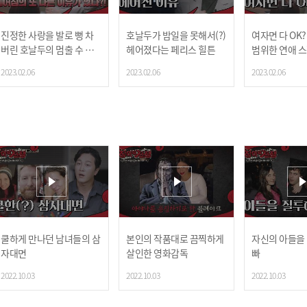
진정한 사랑을 발로 뻥 차
호날두가 밤일을 못해서(?)
여자면 다 OK
버린 호날두의 멈출 수 없
헤어졌다는 페리스 힐튼
범위한 연애 
는 OOO!
2023.02.06
2023.02.06
2023.02.06
쿨하게 만나던 남녀들의 삼
본인의 작품대로 끔찍하게
자신의 아들을
자대면
살인한 영화감독
빠
2022.10.03
2022.10.03
2022.10.03