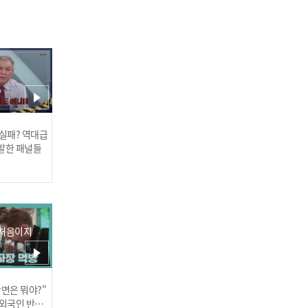
사랑 앞에선 어제의 적이 오
늘의 동지
 실패? 역대급
발한 패널들
 처음이지
대만의 대학 강의실에서 발
견된 시신
장면은 뭐야?"
러스] 외부감사인 선임 공고
 외국인 반응