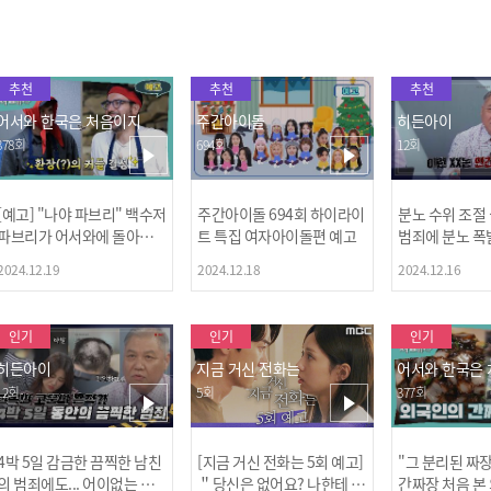
추천
추천
추천
어서와 한국은 처음이지
주간아이돌
히든아이
378회
694회
12회
[예고] "나야 파브리" 백수저
주간아이돌 694회 하이라이
분노 수위 조절
파브리가 어서와에 돌아왔
트 특집 여자아이돌편 예고
범죄에 분노 폭
다! 파브리&레오의 환장(?)
2024.12.19
2024.12.18
2024.12.16
케미 식재료투어!
인기
인기
인기
히든아이
지금 거신 전화는
어서와 한국은
12회
5회
377회
4박 5일 감금한 끔찍한 남친
[지금 거신 전화는 5회 예고]
"그 분리된 짜
[MBC플
의 범죄에도... 어이없는 처
＂당신은 없어요? 나한테 감
간짜장 처음 본