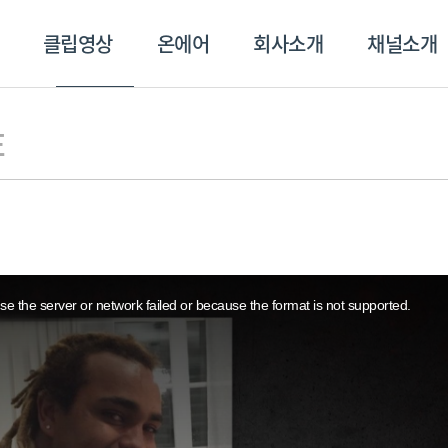
클립영상
온에어
회사소개
채널소개
영상
온에어
회사소개
채널
E
e the server or network failed or because the format is not supported.
스포츠플러스
트롯869