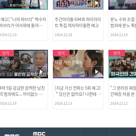
[예고] "나야 파브리" 백수저
주간아이돌 694회 하이라이
분노 수위 조절
파브리가 어서와에 돌아왔
트 특집 여자아이돌편 예고
범죄에 분노 폭
다! 파브리&레오의 환장(?)
2024.12.19
2024.12.18
2024.12.16
케미 식재료투어!
인기
인기
인기
히든아이
지금 거신 전화는
어서와 한국은
12회
5회
377회
4박 5일 감금한 끔찍한 남친
[지금 거신 전화는 5회 예고]
"그 분리된 짜
[MBC플
의 범죄에도... 어이없는 처
＂당신은 없어요? 나한테 감
간짜장 처음 본
벌에 걱정과 분노를 느낀 출
추고 있는 거＂
ㅋㅋㅋㅋ
2024.12.16
2024.12.13
2024.12.12
연자들🔥🔥🔥
[공지] 2