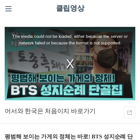
클립영상
This
is
a
The media could not be loaded, either because the server or
modal
window.
network failed or because the format is not supported.
어서와 한국은 처음이지
평범해 보이는 가게의 정체는 바로! BTS 성지순례 단