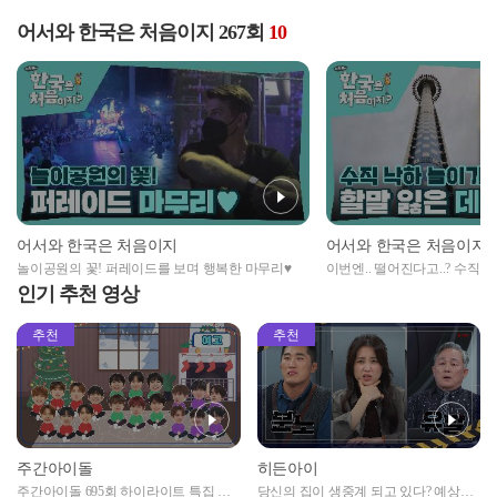
어서와 한국은 처음이지 267회
10
어서와 한국은 처음이지
어서와 한국은 처음이지
놀이공원의 꽃! 퍼레이드를 보며 행복한 마무리♥
이번엔.. 떨어진다고..? 수직
을 잃은 데이비드
인기 추천 영상
추천
추천
주간아이돌
히든아이
주간아이돌 695회 하이라이트 특집 남
당신의 집이 생중계 되고 있다? 예상치