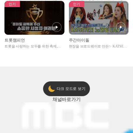
자아이돌편 예고
못한 곳에서 일어나는 불법촬영 범죄!
인기
인기
트롯챔피언
주간아이돌
트롯을 사랑하는 모두를 위한 축제,
현장을 브로드웨이로 만든✨ KATSEYE
2024 트롯챔피언 어워즈 l <트롯챔피언
의 노래방 타임🎤
> 55회 l 12월 19일 (목) 저녁 8시 MBC
ON 방송 [예고]
다크 모드로 보기
채널
바로가기