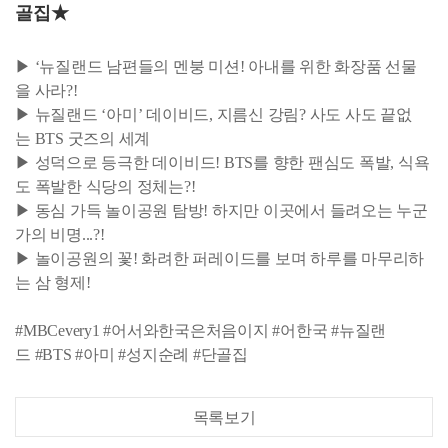
골집★
▶ ‘뉴질랜드 남편들의 멘붕 미션! 아내를 위한 화장품 선물
을 사라?!
▶ 뉴질랜드 ‘아미’ 데이비드, 지름신 강림? 사도 사도 끝없
는 BTS 굿즈의 세계
▶ 성덕으로 등극한 데이비드! BTS를 향한 팬심도 폭발, 식욕
도 폭발한 식당의 정체는?!
▶ 동심 가득 놀이공원 탐방! 하지만 이곳에서 들려오는 누군
가의 비명...?!
▶ 놀이공원의 꽃! 화려한 퍼레이드를 보며 하루를 마무리하
는 삼 형제!
#MBCevery1 #어서와한국은처음이지 #어한국 #뉴질랜
드 #BTS #아미 #성지순례 #단골집
목록보기