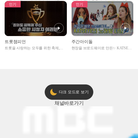
자아이돌편 예고
못한 곳에서 일어나는 불법촬영 범죄!
인기
인기
트롯챔피언
주간아이돌
트롯을 사랑하는 모두를 위한 축제,
현장을 브로드웨이로 만든✨ KATSEYE
2024 트롯챔피언 어워즈 l <트롯챔피언
의 노래방 타임🎤
> 55회 l 12월 19일 (목) 저녁 8시 MBC
ON 방송 [예고]
다크 모드로 보기
채널
바로가기