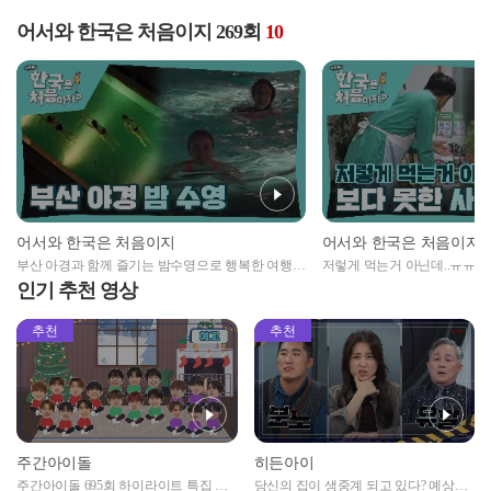
어서와 한국은 처음이지 269회
10
어서와 한국은 처음이지
어서와 한국은 처음이지
부산 아경과 함께 즐기는 밤수영으로 행복한 여행
저렇게 먹는거 아닌데..ㅠㅠ 
첫날 마무리🏊🏻‍♀️
동!!
인기 추천 영상
추천
추천
주간아이돌
히든아이
주간아이돌 695회 하이라이트 특집 남
당신의 집이 생중계 되고 있다? 예상치