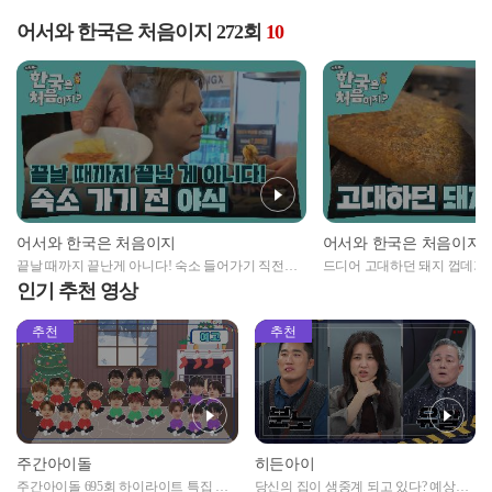
어서와 한국은 처음이지 272회
10
어서와 한국은 처음이지
어서와 한국은 처음이지
끝날 때까지 끝난게 아니다! 숙소 들어가기 직전까
드디어 고대하던 돼지 껍데기를
지 먹는 스웨덴 친구들ㅋㅋ
연 입맛에 맞을지..?
인기 추천 영상
추천
추천
주간아이돌
히든아이
주간아이돌 695회 하이라이트 특집 남
당신의 집이 생중계 되고 있다? 예상치