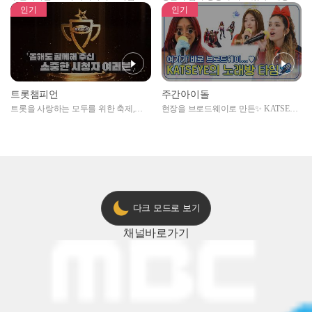
자아이돌편 예고
못한 곳에서 일어나는 불법촬영 범죄!
인기
인기
트롯챔피언
주간아이돌
트롯을 사랑하는 모두를 위한 축제,
현장을 브로드웨이로 만든✨ KATSEYE
2024 트롯챔피언 어워즈 l <트롯챔피언
의 노래방 타임🎤
> 55회 l 12월 19일 (목) 저녁 8시 MBC
ON 방송 [예고]
다크 모드로 보기
채널
바로가기