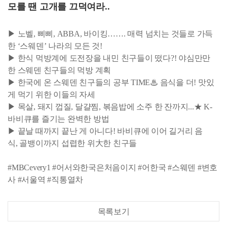
모를 땐 고개를 끄덕여라..
▶ 노벨, 삐삐, ABBA, 바이킹……. 매력 넘치는 것들로 가득
한 ‘스웨덴’ 나라의 모든 것!
▶ 한식 먹방계에 도전장을 내민 친구들이 떴다?! 야심만만
한 스웨덴 친구들의 먹방 계획
▶ 한국에 온 스웨덴 친구들의 공부 TIME♨ 음식을 더! 맛있
게 먹기 위한 이들의 자세
▶ 목살, 돼지 껍질, 달걀찜, 볶음밥에 소주 한 잔까지...★ K-
바비큐를 즐기는 완벽한 방법
▶ 끝날 때까지 끝난 게 아니다! 바비큐에 이어 길거리 음
식, 골뱅이까지 섭렵한 위大한 친구들
#MBCevery1 #어서와한국은처음이지 #어한국 #스웨덴 #변호
사 #서울역 #직통열차
목록보기