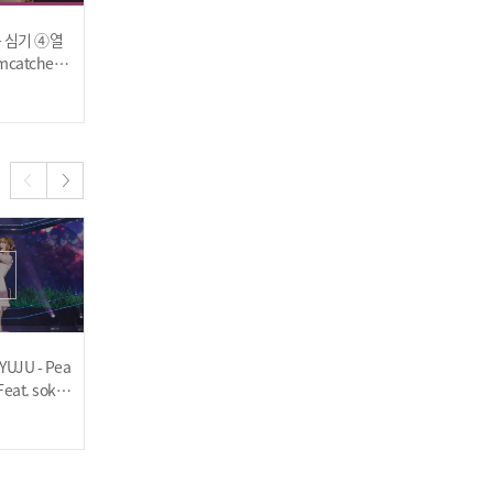
 심기 ④열
[쇼챔피언 마음 심기 ③꿈
[쇼챔피언 마음 심기 ③꿈
catcher -
심기] TOMORROW X TOG
심기] MIYEON((G)I-DLE) -
캐쳐 - 비전)
ETHER - CROWN (투모로
Drive (미연((여자)아이들)
2023.04.05
2023.04.05
우바이투게더 - 어느날 머
- 드라이브)
리에서 뿔이 자랐다)
HAWW - Wanna Be Love
(하우 - 워너 비 러브)
UJU - Pea
[쇼챔직캠 4K] TEMPEST -
[쇼챔직캠 4K] TEMPEST T
Feat. soko
Young & Wild (템페스트 -
AERAE - Young & Wild
[쇼챔 1위] 3월 다섯째 주 챔
-복숭아꽃 (F
영 앤 와일드) l Show Cha
(템페스트 태래 - 영 앤 와일
2023.03.22
2023.03.22
피언송
앵콜 Full ver. l Sho
o)) | Show
mpion l EP.468
드) | Show Champion | E
EP.468
P.468
w Champion l EP.469