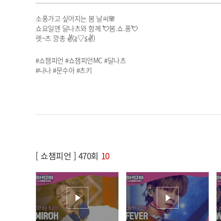
소풍가고 싶어지는 봄 날씨🌸
쇼요일엔 달나츠와 함께 💘봄.쇼.풍💘
렛~츠 깡총 ✌(≧▽≦✌)
#쇼챔피언 #쇼챔피언MC #달나츠
#나나 #문수아 #츠키
[ 쇼챔피언 ] 470회
10