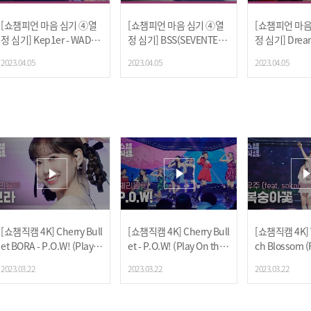
[쇼챔피언 마음 심기 ④열
[쇼챔피언 마음 심기 ④열
[쇼챔피언 마음
정 심기] Kep1er - WADA
정 심기] BSS(SEVENTEE
정 심기] Dream
DA (케플러 - 와다다)
N) - Just do it (부석순(SE
VISION (드림
2023.04.05
2023.04.05
2023.04.05
VENTEEN) - 거침없이)
[쇼챔직캠 4K] Cherry Bull
[쇼챔직캠 4K] Cherry Bull
[쇼챔직캠 4K] Y
et BORA - P.O.W! (Play O
et - P.O.W! (Play On the
ch Blossom (
n the World) (체리블렛 보
World) (체리블렛 - 파우) l
domo) (유주
2023.03.22
2023.03.22
2023.03.22
라 - 파우) | Show Champi
Show Champion l EP.46
eat. sokodom
on | EP.468
8
Champion | 