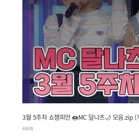
아이돌챔프
셀럽챔프
3월 5주차 쇼챔피언 🍩MC 달나츠🌙 모음.zip (우
469회