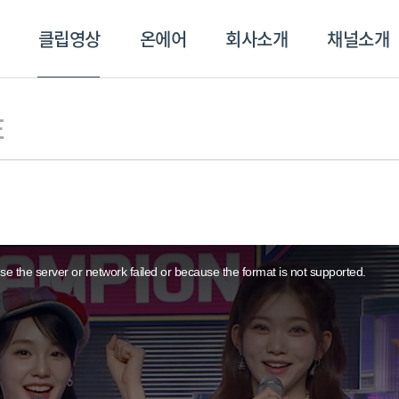
클립영상
온에어
회사소개
채널소개
영상
온에어
회사소개
채널
E
e the server or network failed or because the format is not supported.
스포츠플러스
트롯869