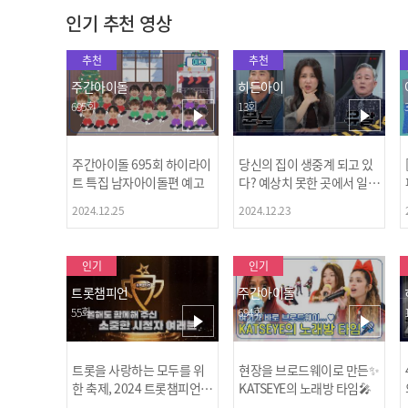
인기 추천 영상
추천
추천
주간아이돌
히든아이
695회
13회
주간아이돌 695회 하이라이
당신의 집이 생중계 되고 있
트 특집 남자아이돌편 예고
다? 예상치 못한 곳에서 일어
나는 불법촬영 범죄!
2024.12.25
2024.12.23
인기
인기
트롯챔피언
주간아이돌
55회
694회
트롯을 사랑하는 모두를 위
현장을 브로드웨이로 만든✨
한 축제, 2024 트롯챔피언
KATSEYE의 노래방 타임🎤
어워즈 l <트롯챔피언> 55회