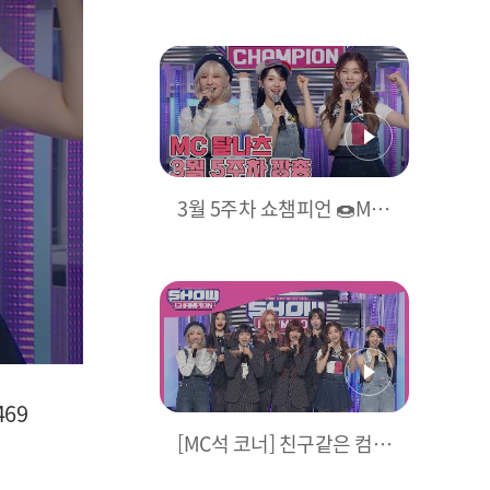
+ EUNOIA (빌리 - 인트로 +
유노이아)
3월 5주차 쇼챔피언 🍩MC
달나츠🌙 모음.zip (우아!
나나, 빌리 문수아&츠키) |
Show Champion | EP.46
9
469
[MC석 코너] 친구같은 컴백
인터뷰! 'Billlie' 나!왔어✋🏻