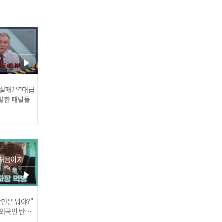
[쇼챔직캠 4K] Billlie HAR
UNA - enchanted night ~
 실패? 역대급
白夜 (빌리 하루나 - 인챈티
발한 패널들
드 나잇~백야) | Show Cha
mpion | EP.469
 처음이지
[쇼챔직캠 4K] Billlie HARA
M - enchanted night ~ 白
夜 (빌리 하람 - 인챈티드 나
장면은 뭐야?"
러스] 외부감사인 선임 공고
 외국인 반응
잇~백야) | Show Champi