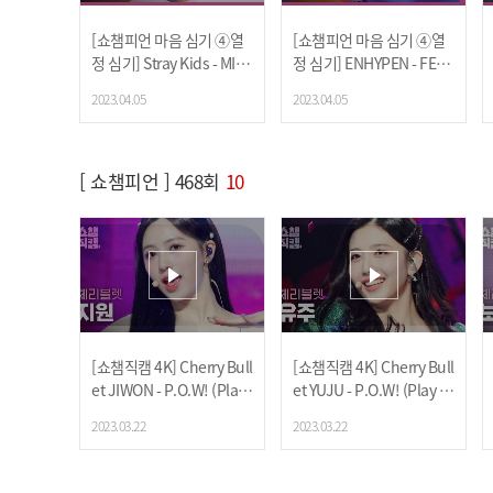
[쇼챔피언 마음 심기 ④열
[쇼챔피언 마음 심기 ④열
정 심기] Stray Kids - MIR
정 심기] ENHYPEN - FEVE
OH (스트레이 키즈 - 미로)
R (엔하이픈 - 피버)
2023.04.05
2023.04.05
[ 쇼챔피언 ] 468회
10
[쇼챔직캠 4K] Cherry Bull
[쇼챔직캠 4K] Cherry Bull
et JIWON - P.O.W! (Play
et YUJU - P.O.W! (Play O
On the World) (체리블렛
n the World) (체리블렛 유
2023.03.22
2023.03.22
지원 - 파우) | Show Cham
주 - 파우) | Show Champi
pion | EP.468
on | EP.468