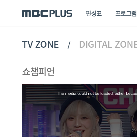
편성표
프로그램
편성표
프로그램
클립
TV ZONE
DIGITAL ZON
MBC 에브리원
방영프로그램
전체
쇼챔피언
MBC 스포츠+
종영프로그램
MBC 드라마넷
This
MBC 온
is
a
The media could not be loaded, either becaus
modal
MBC 엠
window.
MBC 디지털
에브리원
ALL THE K-POP