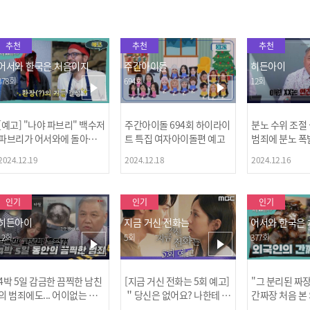
추천
추천
추천
어서와 한국은 처음이지
주간아이돌
히든아이
378회
694회
12회
[예고] "나야 파브리" 백수저
주간아이돌 694회 하이라이
분노 수위 조절
파브리가 어서와에 돌아왔
트 특집 여자아이돌편 예고
범죄에 분노 폭
다! 파브리&레오의 환장(?)
2024.12.19
2024.12.18
2024.12.16
케미 식재료투어!
인기
인기
인기
히든아이
지금 거신 전화는
어서와 한국은
12회
5회
377회
4박 5일 감금한 끔찍한 남친
[지금 거신 전화는 5회 예고]
"그 분리된 짜
[MBC플
의 범죄에도... 어이없는 처
＂당신은 없어요? 나한테 감
간짜장 처음 본
벌에 걱정과 분노를 느낀 출
추고 있는 거＂
ㅋㅋㅋㅋ