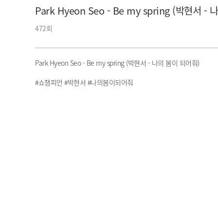
Park Hyeon Seo - Be my spring (박현서 
아이돌챔프
셀럽챔프
472회
Park Hyeon Seo - Be my spring (박현서 - 나의 봄이 되어줘)
#쇼챔피언 #박현서 #나의봄이되어줘