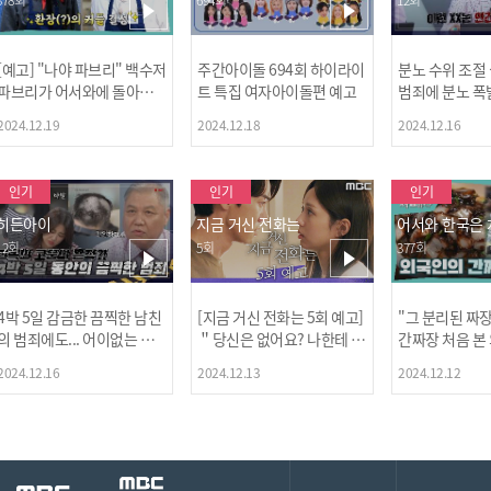
[예고] "나야 파브리" 백수저
주간아이돌 694회 하이라이
분노 수위 조절
파브리가 어서와에 돌아왔
트 특집 여자아이돌편 예고
범죄에 분노 폭
다! 파브리&레오의 환장(?)
2024.12.19
2024.12.18
2024.12.16
케미 식재료투어!
인기
인기
인기
히든아이
지금 거신 전화는
어서와 한국은
12회
5회
377회
4박 5일 감금한 끔찍한 남친
[지금 거신 전화는 5회 예고]
"그 분리된 짜
[MBC플
의 범죄에도... 어이없는 처
＂당신은 없어요? 나한테 감
간짜장 처음 본
벌에 걱정과 분노를 느낀 출
추고 있는 거＂
ㅋㅋㅋㅋ
2024.12.16
2024.12.13
2024.12.12
연자들🔥🔥🔥
[공지] 2