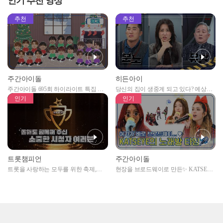
인기 추천 영상
추천
추천
주간아이돌
히든아이
주간아이돌 695회 하이라이트 특집 남
당신의 집이 생중계 되고 있다? 예상치
자아이돌편 예고
못한 곳에서 일어나는 불법촬영 범죄!
인기
인기
트롯챔피언
주간아이돌
트롯을 사랑하는 모두를 위한 축제,
현장을 브로드웨이로 만든✨ KATSEYE
2024 트롯챔피언 어워즈 l <트롯챔피언
의 노래방 타임🎤
> 55회 l 12월 19일 (목) 저녁 8시 MBC
ON 방송 [예고]