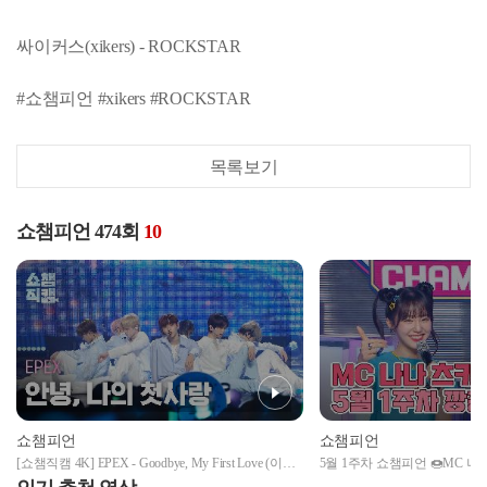
싸이커스(xikers) - ROCKSTAR
#쇼챔피언 #xikers #ROCKSTAR
목록보기
쇼챔피언 474회
10
쇼챔피언
쇼챔피언
[쇼챔직캠 4K] EPEX - Goodbye, My First Love (이펙
5월 1주차 쇼챔피언 🍩MC 나나츠
스 - 안녕, 나의 첫사랑) l Show Champion l EP.474
아! 나나, 빌리 츠키) | Show Champ