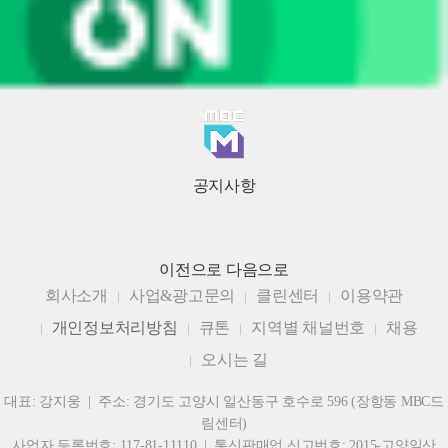
공지사항
이전으로
다음으로
회사소개
사업&광고문의
클린센터
이용약관
개인정보처리방침
큐톤
지역별 채널번호
채용
오시는 길
대표: 강지웅 | 주소: 경기도 고양시 일산동구 호수로 596 (장항동 MBC드
림센터)
사업자 등록번호: 117-81-11110 | 통신판매업 신고번호: 2015-고양일산