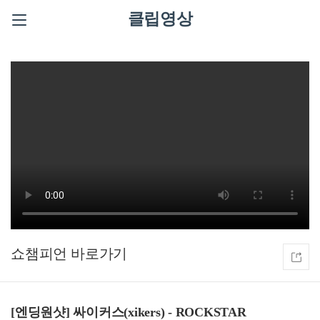
클립영상
쇼챔피언
[엔딩원샷] 싸이커스(xikers) - ROCKSTAR