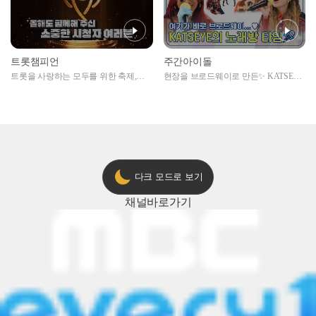
트롯챔피언
주간아이돌
트롯을 사랑하는 모두를 위한 축제,
현장을 브로드웨이로 만든✨ KATSEYE
2024 트롯챔피언 어워즈 l <트롯챔피언
의 노래방 타임🎤
> 55회 l 12월 19일 (목) 저녁 8시 MBC
ON 방송 [예고]
다크 모드로 보기
채널
바로가기