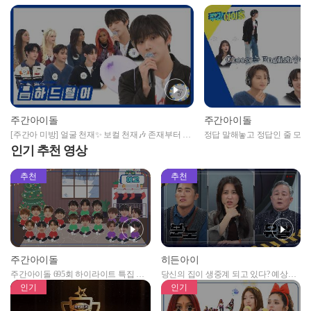
주간아이돌
주간아이돌
[주간아 미방] 얼굴 천재✨ 보컬 천재🎶 존재부터 사
정답 말해놓고 정답인 줄 모
기캐릭터인 XODIAC 씽이 부르는 정준일 - 안아줘
급 하이레벨 릴레이 고요 속의 
인기 추천 영상
🎤 l EP.641
추천
추천
주간아이돌
히든아이
주간아이돌 695회 하이라이트 특집 남
당신의 집이 생중계 되고 있다? 예상치
자아이돌편 예고
못한 곳에서 일어나는 불법촬영 범죄!
인기
인기