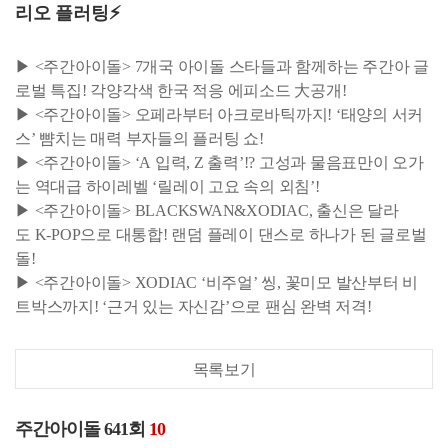
리오 플러팅⚡
▶ <주간아이돌> 7개국 아이돌 스타들과 함께하는 주간아 글
로벌 특집! 각양각색 한국 적응 에피소드 大공개!
▶ <주간아이돌> 오페라부터 아크로바틱까지! ‘태양의 서커
스’ 뺨치는 매력 부자들의 플러팅 쇼!
▶ <주간아이돌> ‘A 입력, Z 출력’!? 고성과 물음표만이 오가
는 역대급 하이레벨 ‘릴레이 고요 속의 외침’!
▶ <주간아이돌> BLACKSWAN&XODIAC, 출신은 달라
도 K-POP으로 대통합! 랜덤 플레이 댄스로 하나가 된 글로벌
돌!
▶ <주간아이돌> XODIAC ‘비주얼’ 씽, 꽃미모 발산부터 비
트박스까지! ‘근거 있는 자신감’으로 팬심 완벽 저격!
목록보기
주간아이돌 641회
10