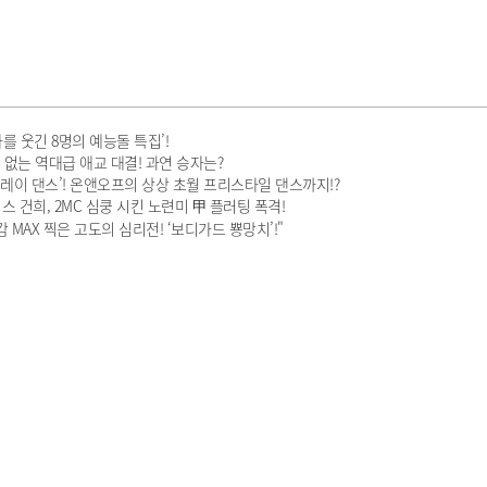
를 웃긴 8명의 예능돌 특집’!
수 없는 역대급 애교 대결! 과연 승자는?
플레이 댄스’! 온앤오프의 상상 초월 프리스타일 댄스까지!?
 건희, 2MC 심쿵 시킨 노련미 甲 플러팅 폭격!
 MAX 찍은 고도의 심리전! ‘보디가드 뿅망치’!"