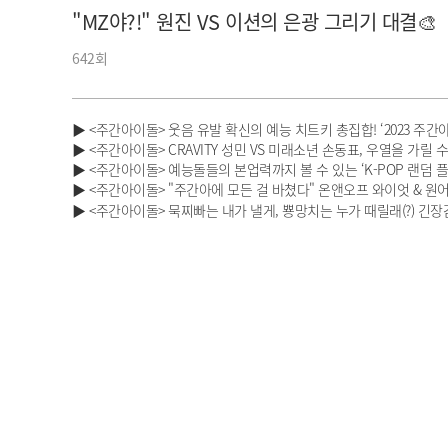
"MZ야?!" 원진 VS 이션의 은광 그리기 대결🎨
아이돌챔프
셀럽챔프
642회
▶ <주간아이돌> 웃음 유발 확신의 예능 치트키 총집합! ‘2023 주간아
▶ <주간아이돌> CRAVITY 성민 VS 미래소년 손동표, 우열을 가릴 
▶ <주간아이돌> 예능돌들의 본업력까지 볼 수 있는 ‘K-POP 랜덤 
▶ <주간아이돌> "주간아에 모든 걸 바쳤다" 온앤오프 와이엇 & 원어스
▶ <주간아이돌> 묵찌빠는 내가 낼게, 뿅망치는 누가 때릴래(?) 긴장감