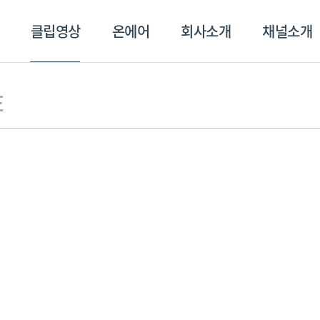
클립영상
온에어
회사소개
채널소개
영상
온에어
회사소개
채널
E
스포츠플러스
트롯869