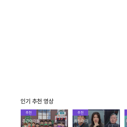
[주간아 미방] 얼굴 천재✨
정답 말해놓고 정답인 줄
보컬 천재🎶 존재부터 사기
모르는ㅋㅋ 소디엑의 역대
캐릭터인 XODIAC 씽이 부
급 하이레벨 릴레이 고요
2023.12.06
2023.12.06
르는 정준일 - 안아줘🎤 l E
속의 외침🔥
P.641
자신들만의 쇠맛 느낌을 살
잘 봐, 메보들 싸움이다🔥
린 블랙스완의 'Drama (원
앤비의 오페라 vs 현식의 <
곡 : aespa)' 댄스
나비소녀> 커버😘
2023.12.06
2023.12.06
인기 추천 영상
추천
추천
주간아이돌
히든아이
695회
13회