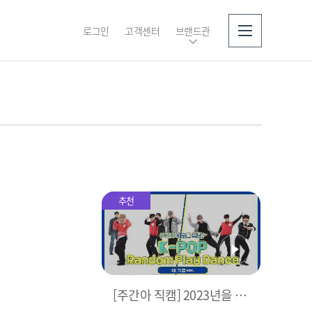
로그인
고객센터
브랜드관
소개
추천
[주간아 직캠] 2023년을 빛