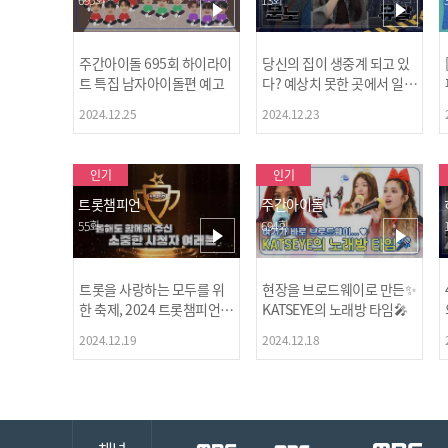
주간아이돌 695회 하이라이
당신의 집이 생중계 되고 있
트 특집 남자아이돌편 예고
다? 예상치 못한 곳에서 일어
나는 불법촬영 범죄!
2024.12.25
2024.12.23
인기
인기
트롯챔피언
주간아이돌
55회
694회
트롯을 사랑하는 모두를 위
현장을 브로드웨이로 만든✨
한 축제, 2024 트롯챔피언
KATSEYE의 노래방 타임🎤
어워즈 l <트롯챔피언> 55회
2024.12.19
2024.12.18
l 12월 19일 (목) 저녁 8시 M
BC ON 방송 [예고]