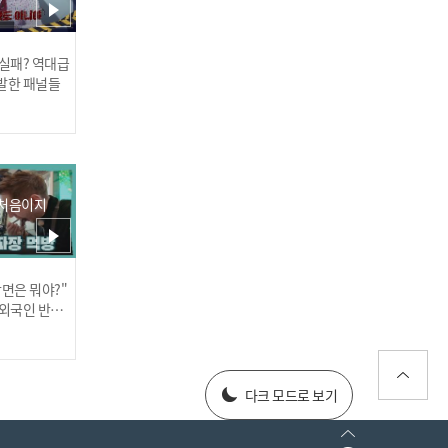
 실패? 역대급
발한 패널들
멤버 사진을 배경화면으
로?💦 난이도 극악의 행위
에 술렁이는 스튜디오ㅋㅋ
🤣
 처음이지
장면은 뭐야?"
러스] 외부감사인 선임 공고
 외국인 반응
025년 재무제표
다크 모드로 보기