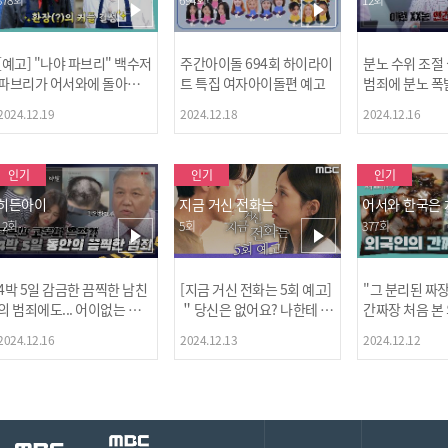
[예고] "나야 파브리" 백수저
주간아이돌 694회 하이라이
분노 수위 조절
파브리가 어서와에 돌아왔
트 특집 여자아이돌편 예고
범죄에 분노 폭
다! 파브리&레오의 환장(?)
2024.12.19
2024.12.18
2024.12.16
케미 식재료투어!
인기
인기
인기
히든아이
지금 거신 전화는
어서와 한국은
12회
5회
377회
4박 5일 감금한 끔찍한 남친
[지금 거신 전화는 5회 예고]
"그 분리된 짜
[MBC플
의 범죄에도... 어이없는 처
＂당신은 없어요? 나한테 감
간짜장 처음 본
벌에 걱정과 분노를 느낀 출
추고 있는 거＂
ㅋㅋㅋㅋ
2024.12.16
2024.12.13
2024.12.12
연자들🔥🔥🔥
[공지] 2