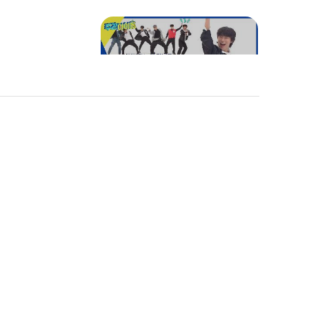
프ㅋㅋ
랜플댄에 등장한 아재 감성
한 스푼..🥄 너희가 즐거우
면 됐다...🙄
"MZ야?!" 원진 VS 이션의
앤비티 "동
은광 그리기 대결🎨
 속담 연달