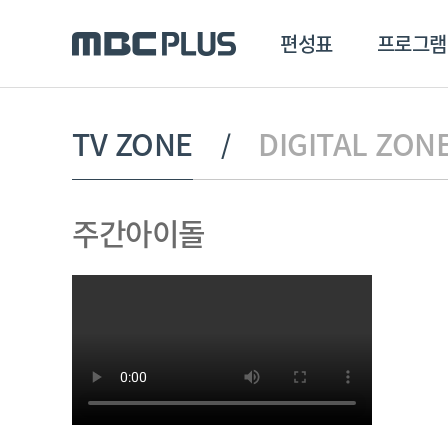
편성표
프로그램
편성표
프로그램
클립
TV ZONE
DIGITAL ZON
MBC 에브리원
방영프로그램
전체
주간아이돌
MBC 스포츠+
종영프로그램
MBC 드라마넷
MBC 온
MBC 엠
MBC 디지털
에브리원
ALL THE K-POP