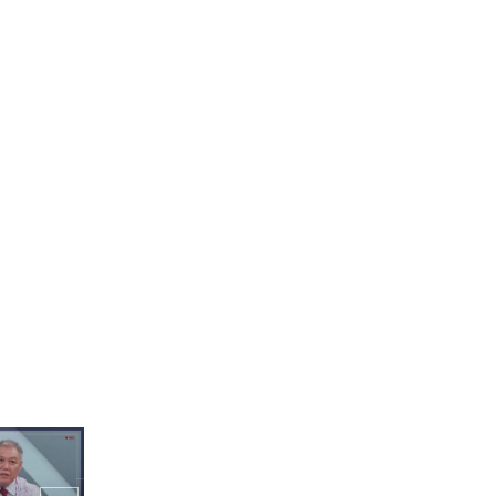
보인 소디엑의
t Feeling
로우바이투게
은광 업고 슬릭백 챌린지🔥
스쿼트로 기선 제압?😱 (ft.
트민남 반영)
송 (인도네
보자고😊
건희 VS 와이엇! 미주 부담
스럽게 한 앞니 플러팅ㅋㅋ