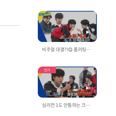
낸 예능돌들의 K-POP 랜덤
플레이 댄스 (4K 직캠 Ver.)
l #손오공 #특 #Baddie 등 l
EP.642
비주얼 대결?!😋 플러팅에
이용 당한 환웅 VS 준혁의
뿅망치 게임!
인기
심리전 1도 안통하는 크래
비티에 잔뜩 기 죽은 온앤오