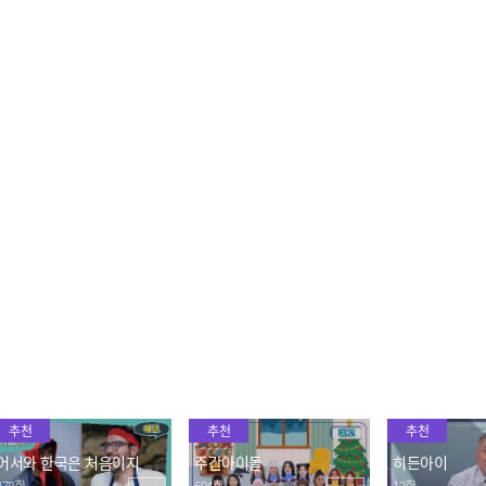
"쟤가 문제네🔥" 파투를 분
블랙스완 & 소디엑 대동단
완벽 군무 선
노하게 만든 범인은 누구?!
결✨ K-POP 랜덤 플레이
'Chasing Tha
블랙스완의 릴레이 고요 속
댄스로 하나가 된 글로벌
(원곡 : 투모
2023.12.06
2023.12.06
2023.12.06
의 외침😎
돌!
더)' 댄스
애교부터 인체의 신비까지
본투비 마-들 파투 vs 냅다
자얀의 오또케
매력 철철 넘치는 가비 vs
얼굴 공격 씽 플러팅 대결!
시아 ver.) 가
리오 플러팅⚡
(ft. 비트박스)
2023.12.06
2023.12.06
2023.12.06
추천
추천
추천
어서와 한국은 처음이지
주간아이돌
히든아이
378회
694회
12회