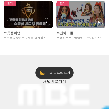
자아이돌편 예고
못한 곳에서 일어나는 불법촬영 범죄!
인기
인기
트롯챔피언
주간아이돌
트롯을 사랑하는 모두를 위한 축제,
현장을 브로드웨이로 만든✨ KATSEYE
2024 트롯챔피언 어워즈 l <트롯챔피언
의 노래방 타임🎤
> 55회 l 12월 19일 (목) 저녁 8시 MBC
ON 방송 [예고]
다크 모드로 보기
채널
바로가기