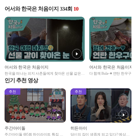
어서와 한국은 처음이지 334회
10
어서와 한국은 처음이지
어서와 한국은 처음이지
한국을 떠나는 피지 사촌들에게 찾아온 선물 같은
다 함께 Bula~♥ 연탄 한우구
눈
인기 추천 영상
추천
추천
주간아이돌
히든아이
주간아이돌 695회 하이라이트 특집 남
당신의 집이 생중계 되고 있다? 예상치