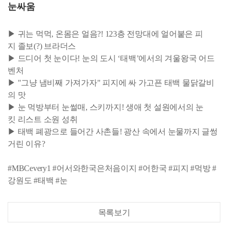
눈싸움
▶ 귀는 먹먹, 온몸은 얼음?! 123층 전망대에 얼어붙은 피
지 졸보(?) 브라더스
▶ 드디어 첫 눈이다! 눈의 도시 ‘태백’에서의 겨울왕국 어드
벤처
▶ "그냥 냄비째 가져가자" 피지에 싸 가고픈 태백 물닭갈비
의 맛
▶ 눈 먹방부터 눈썰매, 스키까지! 생애 첫 설원에서의 눈
킷 리스트 소원 성취
▶ 태백 폐광으로 들어간 사촌들! 광산 속에서 눈물까지 글썽
거린 이유?
#MBCevery1 #어서와한국은처음이지 #어한국 #피지 #먹방 #
강원도 #태백 #눈
목록보기